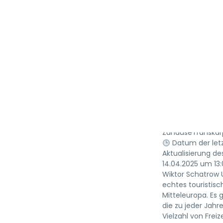
Ungarn 
und Aus
APR
22,
VON
2025
ZLOIZRITEL
ZuhauseTranskar
Datum der let
Aktualisierung des
14.04.2025 um 1
Wiktor Schatrow U
echtes touristisc
Mitteleuropa. Es g
die zu jeder Jahre
Vielzahl von Freiz