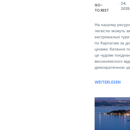
24,
GO-
2025
TO.REST
На нашому ресурсі
легкістю можуть з
екстремальні тури
по Карпатам за д
цінами. Катання 
це чудове поєдна
високоякісного від
демократичною ці
WEITERLESEN