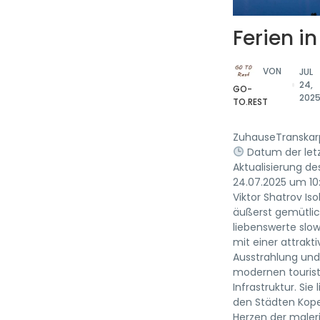
Ferien in
VON
JUL
24,
GO-
202
TO.REST
ZuhauseTranskar
Datum der let
Aktualisierung des
24.07.2025 um 10:
Viktor Shatrov Isol
äußerst gemütlic
liebenswerte slo
mit einer attrakti
Ausstrahlung und
modernen touris
Infrastruktur. Sie
den Städten Kope
Herzen der maler