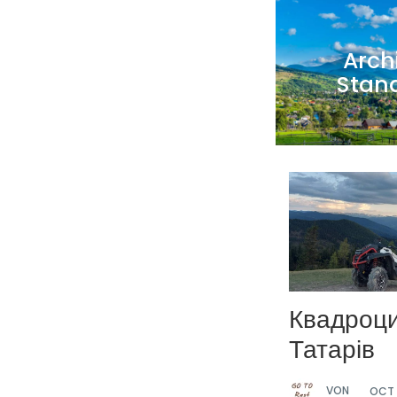
Arch
Stan
Квадроц
Татарів
VON
OCT