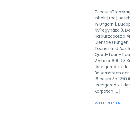
ZuhauseTranskar
Inhalt [toc] Belie
in Ungarn 1. Budap
Nyíregyháza 3. D
Hajdúszoboszló Al
Dienstleistungen 
Touren und Ausf
Quad-Tour – Rout
2.5 hour 6000 ₴ K
Uschgorod zu de
Bauernhöfen der
18 hours Ab 1250 
Uschgorod zu den
Karpaten [...]
WEITERLESEN