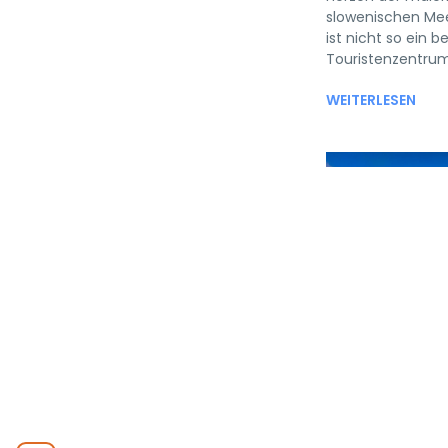
slowenischen Mee
ist nicht so ein b
Touristenzentrum 
WEITERLESEN
Sloweni
VON
MAY
26,
GO-
2025
TO.REST