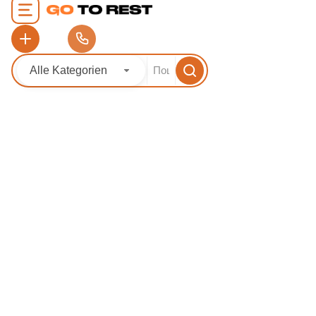
ZuhauseTranskar
Inhalt [toc] Belie
in Slowenien Alle
in der Region Alle
Slowenien Uschho
Alle Kategorien
Private Miete44 
Aktivitäten0 Aut
14 Hotels 0 Privat
Touren8 Aktivitä
Mizhhirja 9 Hotels
Miete6 Touren4 A
Autos Synyak 10 H
Miete2 Touren1 Ak
Autos Dereniwska K
WEITERLESEN