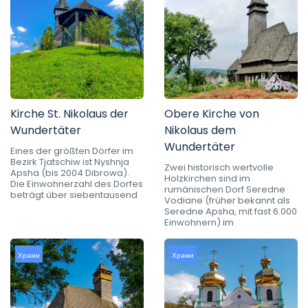
Kirche St. Nikolaus der
Obere Kirche von
Wundertäter
Nikolaus dem
Wundertäter
Eines der größten Dörfer im
Bezirk Tjatschiw ist Nyshnja
Zwei historisch wertvolle
Apsha (bis 2004 Dibrowa).
Holzkirchen sind im
Die Einwohnerzahl des Dorfes
rumänischen Dorf Seredne
beträgt über siebentausend
Vodiane (früher bekannt als
Seredne Apsha, mit fast 6.000
Einwohnern) im
Храми
Храми