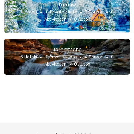
Tatariw
4 Hotels
0 Private Miete
6 Touren
0
Aktivitäten
0 Autos
Jaremtsche
6 Hotels
0 Private Miete
4 Touren
0
Aktivitäten
0 Autos