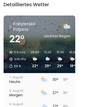
Detailliertes Wetter
Kobyletska
Poljana
22°
Leichter Regen
0.5 m/s
09:00
12:00
15:00
18:00
21:00
00:00
1016
hPa
22°
28°
29°
18°
18°
18°
68
%
7. August
30°
18°
Heute
8. August
27°
16°
Morgen
9. August
27°
16°