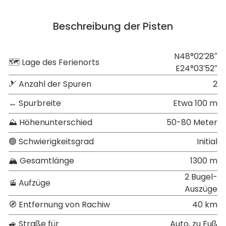
Beschreibung der Pisten
N48°02′28″
🗺 Lage des Ferienorts
E24°03′52″
🎿 Anzahl der Spuren
2
↔ Spurbreite
Etwa 100 m
⛰ Höhenunterschied
50-80 Meter
🟢 Schwierigkeitsgrad
Initial
🏔 Gesamtlänge
1300 m
2 Bugel-
🚡 Aufzüge
Auszüge
🧭 Entfernung von Rachiw
40 km
🚙 Straße für
Auto, zu Fuß