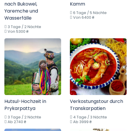
nach Bukowel,
Kamm
Yaremche und
6 Tage / 5 Nächte
Wasserfälle
Von 6400 ₴
3 Tage / 2 Nächte
Von 5300 ₴
Hutsul-Hochzeit in
Verkostungstour durch
Prykarpattya
Transkarpatien
3 Tage / 2 Nächte
4 Tage / 3 Nächte
Ab 2740 ₴
Ab 3999 ₴