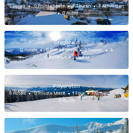
7 Hotels
0 Private Miete
2 Touren
3 Aktivitäten
0 Autos
Dragobrat
12 Hotels
0 Private Miete
2 Touren
4
Aktivitäten
0 Autos
Polyanytsia
6 Hotels
0 Private Miete
1 Tour
1 Aktivitäten
0 Autos