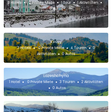
3 Hotels
0 Private Miete
1 Tour
1 Aktivitäten
0 Autos
Kvasy
7 Hotels
0 Private Miete
4 Touren
0
Aktivitäten
0 Autos
Lazeshchyna
1 Hotel
0 Private Miete
3 Touren
2 Aktivitäten
0 Autos
Jasinja