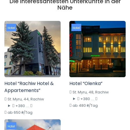
Die interessantesten Unterkünfte in der
Nähe
Hotel
Hotel
Hotel “Rachiw Hotel &
Hotel “Olenka”
Appartements”
St. Myru, 48, Rachiw
+380 ....
St. Myru, 44, Rachiw
ab 480 ₴/Tag
+380 ....
ab 650 ₴/Tag
Hotel