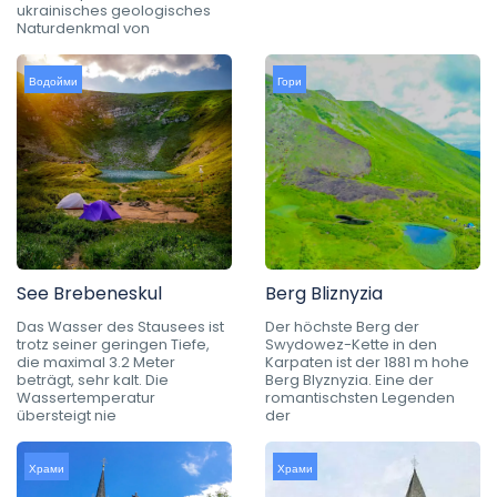
ukrainisches geologisches
Naturdenkmal von
Водойми
Гори
See Brebeneskul
Berg Bliznyzia
Das Wasser des Stausees ist
Der höchste Berg der
trotz seiner geringen Tiefe,
Swydowez-Kette in den
die maximal 3.2 Meter
Karpaten ist der 1881 m hohe
beträgt, sehr kalt. Die
Berg Blyznyzia. Eine der
Wassertemperatur
romantischsten Legenden
übersteigt nie
der
Храми
Храми