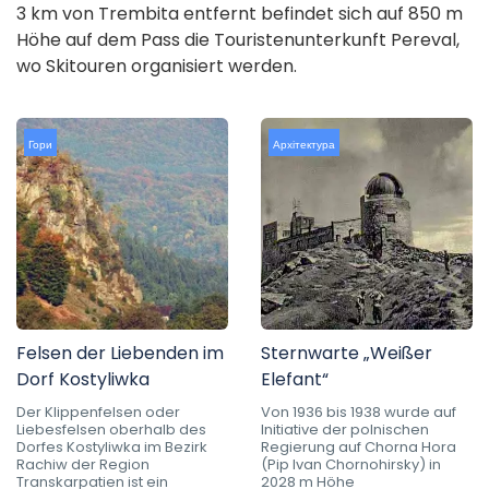
3 km von Trembita entfernt befindet sich auf 850 m
Höhe auf dem Pass die Touristenunterkunft Pereval,
wo Skitouren organisiert werden.
Гори
Архітектура
Felsen der Liebenden im
Sternwarte „Weißer
Dorf Kostyliwka
Elefant“
Der Klippenfelsen oder
Von 1936 bis 1938 wurde auf
Liebesfelsen oberhalb des
Initiative der polnischen
Dorfes Kostyliwka im Bezirk
Regierung auf Chorna Hora
Rachiw der Region
(Pip Ivan Chornohirsky) in
Transkarpatien ist ein
2028 m Höhe