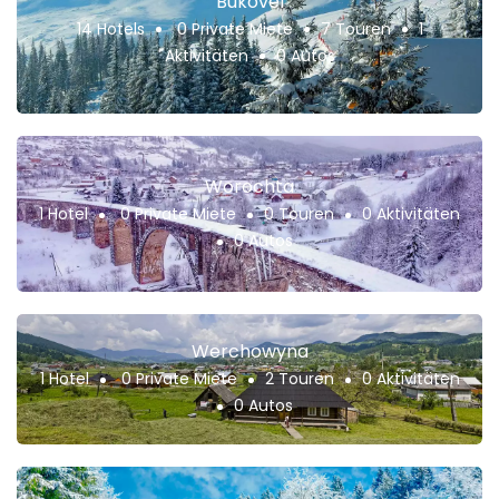
Bukovel
14 Hotels
0 Private Miete
7 Touren
1
Aktivitäten
0 Autos
Worochta
1 Hotel
0 Private Miete
0 Touren
0 Aktivitäten
0 Autos
Werchowyna
1 Hotel
0 Private Miete
2 Touren
0 Aktivitäten
0 Autos