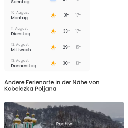
Sonntag
10. August
31°
17°
Montag
11. August
33°
17°
Dienstag
12. August
29°
15°
Mittwoch
13. August
30°
13°
Donnerstag
Andere Ferienorte in der Nähe von
Kobelezka Poljana
Rachiw