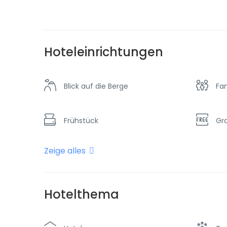
Hoteleinrichtungen
Blick auf die Berge
Fa
Frühstück
Gra
Zeige alles
Internet - Wifi
Kl
Restaurant
Sc
Hotelthema
Strand
Tax