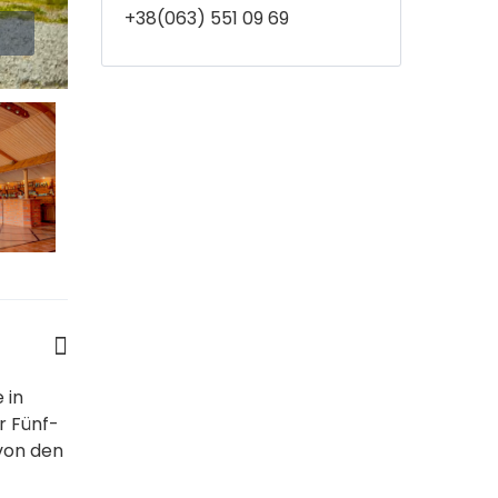
+38(063) 551 09 69
 in
r Fünf-
von den