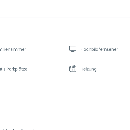
milienzimmer
Flachbildfernseher
tis Parkplätze
Heizung
imaanlage
Parken
hwimmbad
Spa & Sauna
i und Transfer