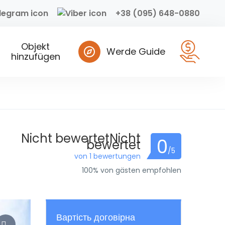
+38 (095) 648-0880
Objekt
Werde Guide
hinzufügen
Nicht bewertetNicht
0
bewertet
/5
von 1 bewertungen
100% von gästen empfohlen
Вартість договірна