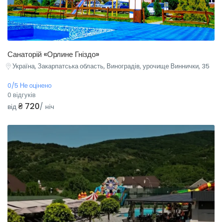
Санаторій «Орлине Гніздо»
Україна, Закарпатська область, Виноградів, урочище Виннички, 35
0/5 Не оцінено
0 відгуків
₴ 720
від
/ ніч