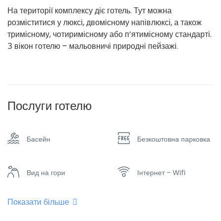
На території комплексу діє готель. Тут можна
розміститися у люксі, двомісному напівлюксі, а також
тримісному, чотиримісному або п’ятимісному стандарті.
З вікон готелю – мальовничі природні пейзажі.
Послуги готелю
Басейн
Безкоштовна парковка
Вид на гори
Інтернет - Wifi
Показати більше
Кондиціонер
Обігрівач