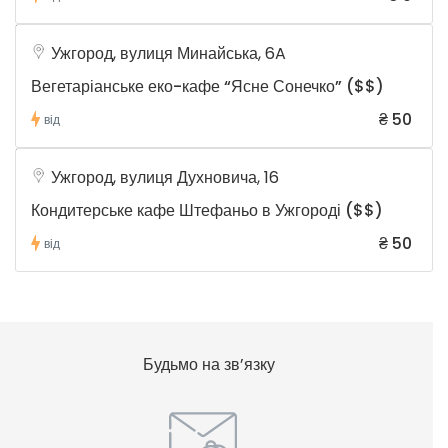
Ужгород, вулиця Минайська, 6A
Вегетаріанське еко-кафе “Ясне Сонечко” ($$)
₴ 50
від
Ужгород, вулиця Духновича, 16
Кондитерське кафе Штефаньо в Ужгороді ($$)
₴ 50
від
Будьмо на зв’язку