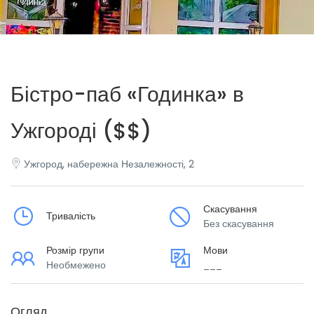
Бістро-паб «Годинка» в
Ужгороді ($$)
Ужгород, набережна Незалежності, 2
Скасування
Тривалість
Без скасування
Розмір групи
Мови
Необмежено
___
Огляд