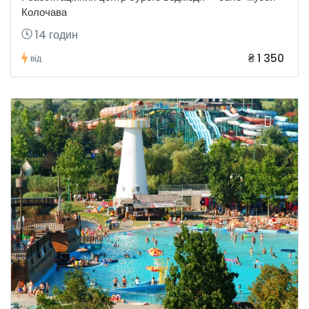
Колочава
14 годин
₴ 1 350
від