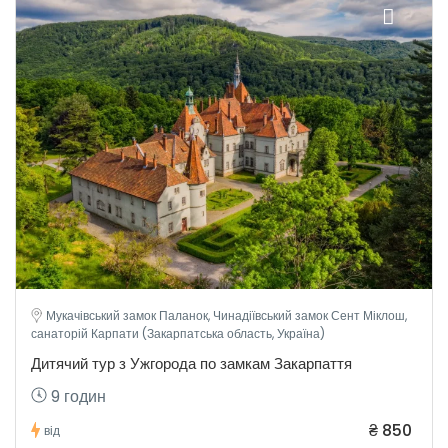
Мукачівський замок Паланок, Чинадіївський замок Сент Міклош,
санаторій Карпати (Закарпатська область, Україна)
Дитячий тур з Ужгорода по замкам Закарпаття
9 годин
₴ 850
від