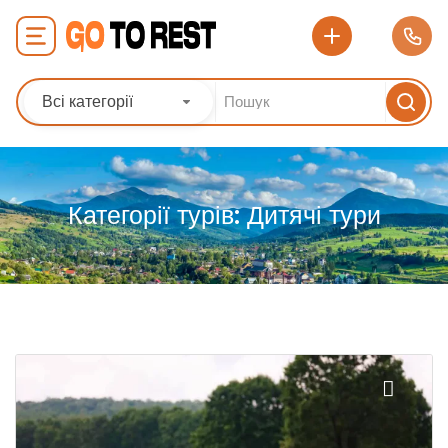
Всі категорії
Категорії турів:
Дитячі тури