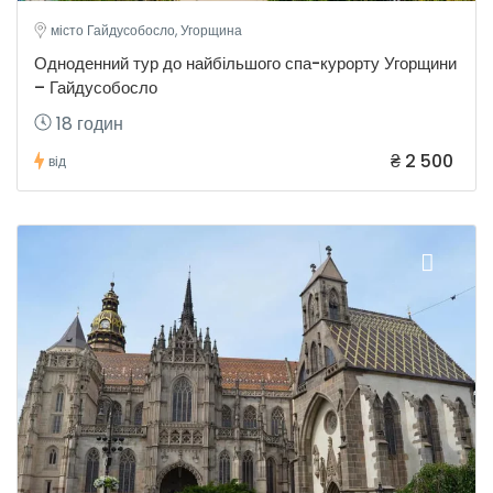
місто Гайдусобосло, Угорщина
Одноденний тур до найбільшого спа-курорту Угорщини
– Гайдусобосло
18 годин
₴ 2 500
від