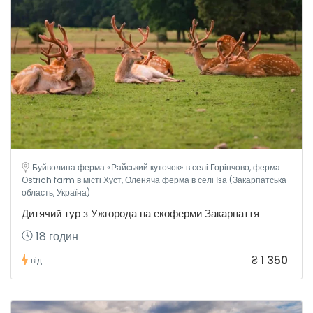
Буйволина ферма «Райський куточок» в селі Горінчово, ферма
Ostrich farm в місті Хуст, Оленяча ферма в селі Іза (Закарпатська
область, Україна)
Дитячий тур з Ужгорода на екоферми Закарпаття
18 годин
₴ 1 350
від