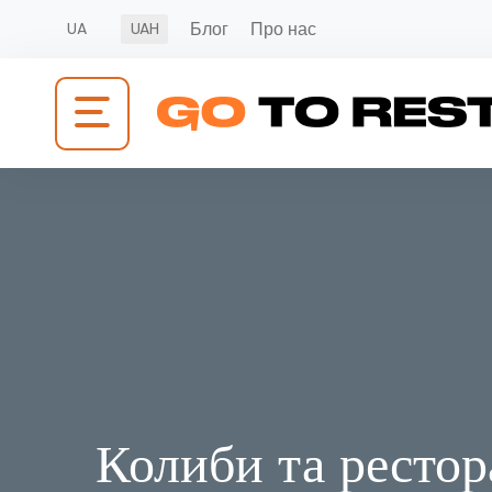
Блог
Про нас
UA
UAH
Колиби та ресто