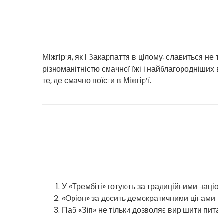
Міжгір’я, як і Закарпаття в цілому, славиться 
різноманітністю смачної їжі і найблагородніших
те, де смачно поїсти в Міжгір’ї.
У «Трембіті» готують за традиційними нац
«Оріон» за досить демократичними цінами п
Паб «Зіп» не тільки дозволяє вирішити пита