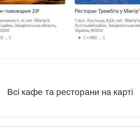
н-пивоварня ZIP
Ресторан Трембіта у Міжгір’
алежності, 4, смт. Міжгір'я,
вул. Хустська, 62A, смт. Міжгір'я
 район, Закарпатська область,
Хустський район, Закарпатська об
90000
Україна, 90000
 ....
+380 ....
Всі кафе та ресторани на карті