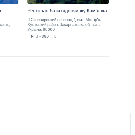
ї
Ресторан бази відпочинку Кам’янка
,
Синевирський перевал, 1, смт. Міжгір'я,
ласть,
Хустський район, Закарпатська область,
Україна, 90000
+380 ....