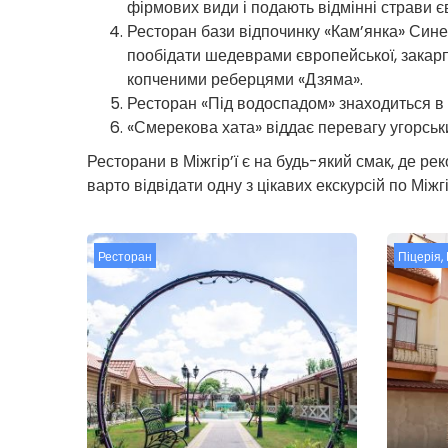
фірмових види і подають відмінні страви єв
Ресторан бази відпочинку «Кам’янка» Сине
пообідати шедеврами європейської, закарпа
копченими реберцями «Дзяма».
Ресторан «Під водоспадом» знаходиться в с
«Смерекова хата» віддає перевагу угорськи
Ресторани в Міжгір’ї є на будь-який смак, де ре
варто відвідати одну з цікавих екскурсій по Міжгі
Ресторан
Піцерія
,