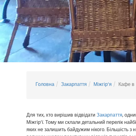
Головна
Закарпаття
Міжгір’я
Кафе в 
Для тих, хто вирішив відвідати
Закарпаття
, одн
Міжгір’ї. Тому ми склали детальний перелік на
яких не залишить байдужим нікого. Більшість з н