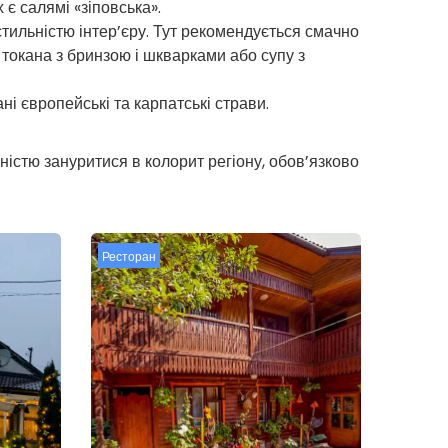
 є салямі «зіповська».
тильністю інтер’єру. Тут рекомендується смачно
 токана з бринзою і шкварками або супу з
і європейські та карпатські страви.
вністю зануритися в колорит регіону, обов’язково
Ресторан