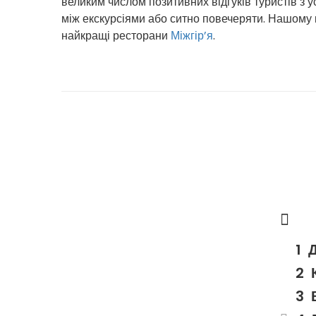
великим числом позитивних відгуків туристів з у
між екскурсіями або ситно повечеряти. Нашому к
найкращі ресторани
Міжгір’я
.
Д