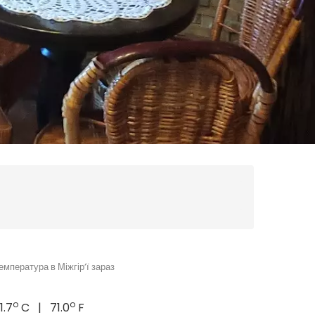
емпература в Міжгір’ї зараз
o
o
1.7
C | 71.0
F