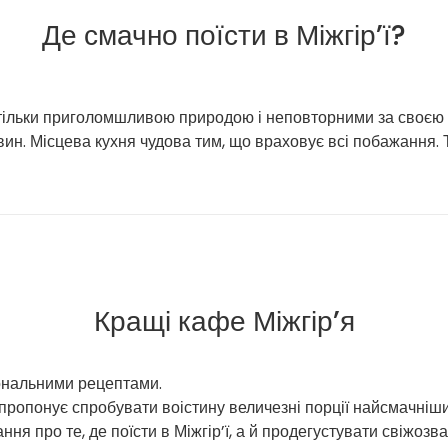
Де смачно поїсти в Міжгір’ї?
не тільки приголомшливою природою і неповторними за своєю
 вин. Місцева кухня чудова тим, що враховує всі побажання.
Кращі кафе Міжгір’я
іональними рецептами.
ропонує спробувати воістину величезні порції найсмачніших
ння про те, де поїсти в Міжгір’ї, а й продегустувати свіжозв