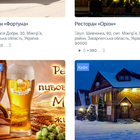
н «Фортуна»
Ресторан «Оріон»
гія Добри, 30, Міжгір'я,
вул. Шевченка, 90, смт. Міжгір'я,
ька область, Україна
район, Закарпатська область, Укра
90000
 ....
+380 ....
н
Кафе