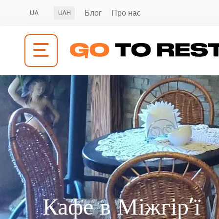
Блог
Про нас
UA
UAH
Кафе в Міжгір’ї