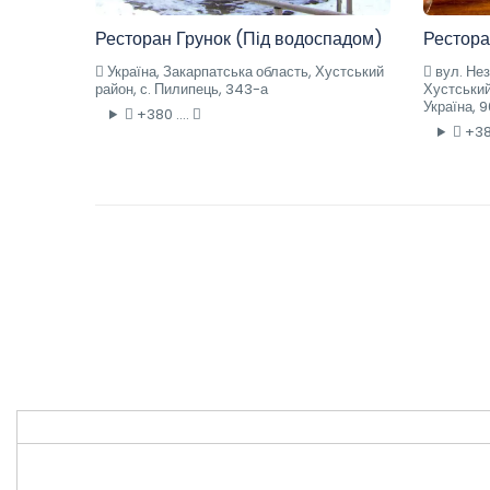
Ресторан Грунок (Під водоспадом)
Рестора
Україна, Закарпатська область, Хустський
вул. Нез
район, с. Пилипець, 343-а
Хустський
Україна, 
+380 ....
+380