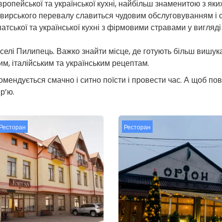
ропейської та української кухні, найбільш знаменитою з яких
вирського перевалу славиться чудовим обслуговуванням і с
тської та української кухні з фірмовими стравами у вигляді
елі Пилипець. Важко знайти місце, де готують більш вишукан
м, італійським та українським рецептам.
комендується смачно і ситно поїсти і провести час. А щоб по
р’ю.
Ресторан
Ресторан