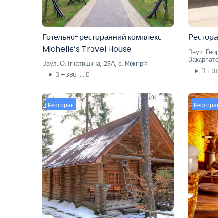
Готельно-ресторанний комплекс
Рестора
Michelle’s Travel House
вул. Геор
Закарпатс
вул. О. Ігнатишина, 25А, с. Міжгір’я
+380
+380 ....
Ресторан
Рестора