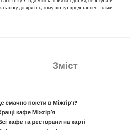
сього світу. Сюди можна прийти з дітьми, перекусити
аталогу довіряють, тому що тут представлені тільки
Зміст
е смачно поїсти в Міжгір’ї?
Кращі кафе Міжгір’я
Всі кафе та ресторани на карті