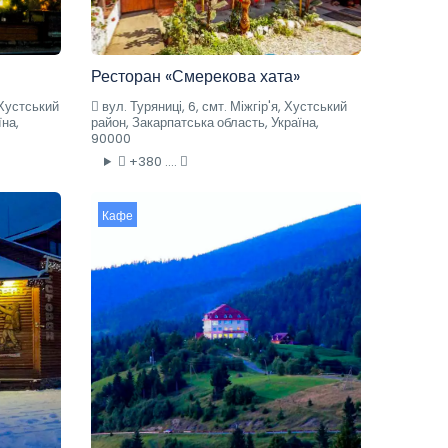
Ресторан «Смерекова хата»
 Хустський
вул. Туряниці, 6, смт. Міжгір'я, Хустський
їна,
район, Закарпатська область, Україна,
90000
+380 ....
Кафе