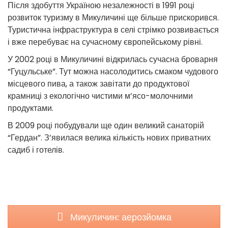
Після здобуття Україною незалежності в 1991 році
розвиток туризму в Микуличині ще більше прискорився.
Туристична інфраструктура в селі стрімко розвивається
і вже перебуває на сучасному європейському рівні.
У 2002 році в Микуличині відкрилась сучасна броварня
“Гуцульське”. Тут можна насолодитись смаком чудового
місцевого пива, а також завітати до продуктової
крамниці з екологічно чистими м’ясо-молочними
продуктами.
В 2009 році побудували ще один великий санаторій
“Гердан”. З’явилася велика кількість нових приватних
садиб і готелів.
Микуличин: аерозйомка