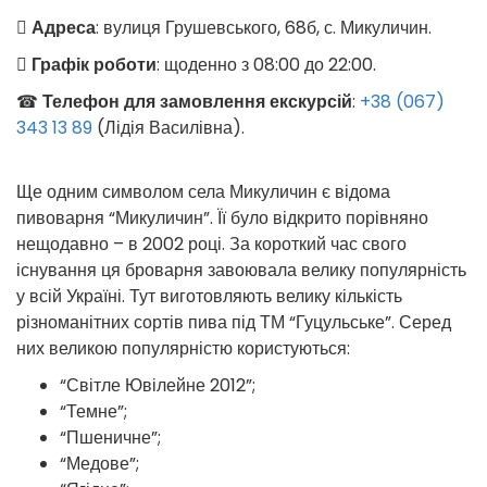
Адреса
: вулиця Грушевського, 68б, с. Микуличин.
Графік роботи
: щоденно з 08:00 до 22:00.
☎
Телефон для замовлення екскурсій
:
+38 (067)
343 13 89
(Лідія Василівна).
Ще одним символом села Микуличин є відома
пивоварня “Микуличин”. Її було відкрито порівняно
нещодавно – в 2002 році. За короткий час свого
існування ця броварня завоювала велику популярність
у всій Україні. Тут виготовляють велику кількість
різноманітних сортів пива під ТМ “Гуцульське”. Серед
них великою популярністю користуються:
“Світле Ювілейне 2012”;
“Темне”;
“Пшеничне”;
“Медове”;