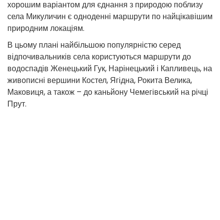
хорошим варіантом для єднання з природою поблизу
села Микуличин є одноденні маршрути по найцікавішим
природним локаціям.
В цьому плані найбільшою популярністю серед
відпочивальників села користуються маршрути до
водоспадів Женецький Гук, Нарінецький і Капливець, на
живописні вершини Костел, Ягідна, Рокита Велика,
Маковиця, а також – до каньйону Чемегівський на річці
Прут.