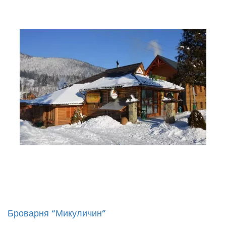
Броварня “Микуличин”