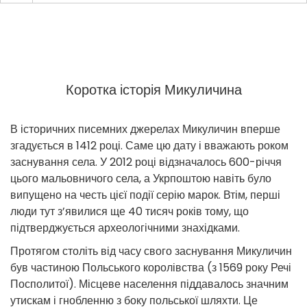
Коротка історія Микуличина
В історичних писемних джерелах Микуличин вперше
згадується в 1412 році. Саме цю дату і вважають роком
заснування села. У 2012 році відзначалось 600-річчя
цього мальовничого села, а Укрпоштою навіть було
випущено на честь цієї події серію марок. Втім, перші
люди тут з’явилися ще 40 тисяч років тому, що
підтверджується археологічними знахідками.
Протягом століть від часу свого заснування Микуличин
був частиною Польського королівства (з 1569 року Речі
Посполитої). Місцеве населення піддавалось значним
утискам і гнобленню з боку польської шляхти. Це