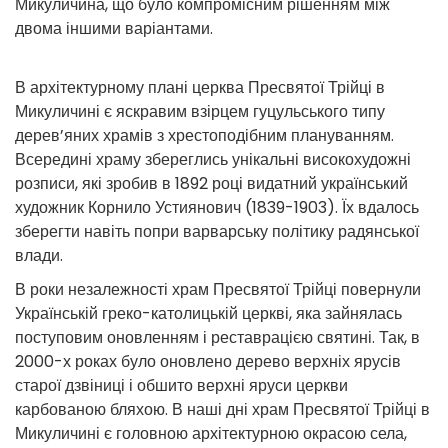
Микуличина, що було компромісним рішенням між
двома іншими варіантами.
В архітектурному плані церква Пресвятої Трійці в
Микуличині є яскравим взірцем гуцульського типу
дерев’яних храмів з хрестоподібним плануванням.
Всередині храму збереглись унікальні високохудожні
розписи, які зробив в 1892 році видатний український
художник Корнило Устиянович (1839-1903). Їх вдалось
зберегти навіть попри варварську політику радянської
влади.
В роки незалежності храм Пресвятої Трійці повернули
Українській греко-католицькій церкві, яка зайнялась
поступовим оновленням і реставрацією святині. Так, в
2000-х роках було оновлено дерево верхніх ярусів
старої дзвіниці і обшито верхні яруси церкви
карбованою бляхою. В наші дні храм Пресвятої Трійці в
Микуличині є головною архітектурною окрасою села,