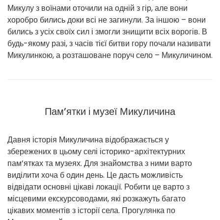
Микулу з воїнами оточили на одній з гір, але вони
хоробро бились доки всі не загинули. За іншою – вони
бились з усіх своїх сил і змогли знищити всіх ворогів. В
будь-якому разі, з часів тієї битви гору почали називати
Микулинкою, а розташоване поруч село – Микуличином.
Пам’ятки і музеї Микуличина
Давня історія Микуличина відображається у
збережених в цьому селі історико-архітектурних
пам’ятках та музеях. Для знайомства з ними варто
виділити хоча б один день. Це дасть можливість
відвідати основні цікаві локації. Робити це варто з
місцевими екскурсоводами, які розкажуть багато
цікавих моментів з історії села. Прогулянка по