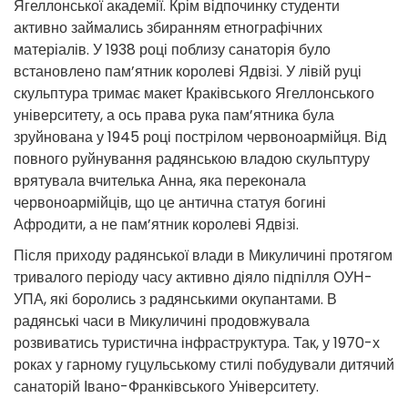
Ягеллонської академії. Крім відпочинку студенти
активно займались збиранням етнографічних
матеріалів. У 1938 році поблизу санаторія було
встановлено пам’ятник королеві Ядвізі. У лівій руці
скульптура тримає макет Краківського Ягеллонського
університету, а ось права рука пам’ятника була
зруйнована у 1945 році пострілом червоноармійця. Від
повного руйнування радянською владою скульптуру
врятувала вчителька Анна, яка переконала
червоноармійців, що це антична статуя богині
Афродити, а не пам’ятник королеві Ядвізі.
Після приходу радянської влади в Микуличині протягом
тривалого періоду часу активно діяло підпілля ОУН-
УПА, які боролись з радянськими окупантами. В
радянські часи в Микуличині продовжувала
розвиватись туристична інфраструктура. Так, у 1970-х
роках у гарному гуцульському стилі побудували дитячий
санаторій Івано-Франківського Університету.