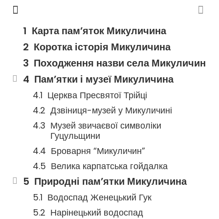
Карта пам’яток Микуличина
Коротка історія Микуличина
Походження назви села Микуличин
Пам’ятки і музеї Микуличина
Церква Пресвятої Трійці
Дзвіниця-музей у Микуличині
Музей звичаєвої символіки
Гуцульщини
Броварня “Микуличин”
Велика карпатська гойдалка
Природні пам’ятки Микуличина
Водоспад Женецький Гук
Нарінецький водоспад