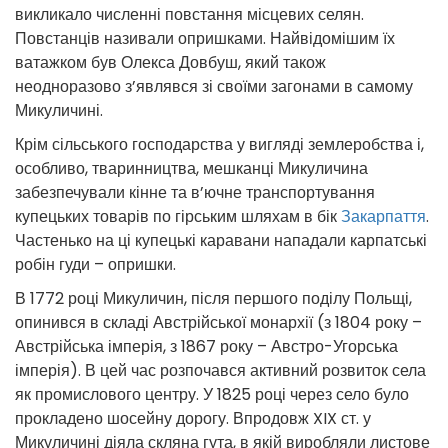
викликало численні повстання місцевих селян.
Повстанців називали опришками. Найвідомішим їх
ватажком був Олекса Довбуш, який також
неодноразово з’являвся зі своїми загонами в самому
Микуличині.
Крім сільського господарства у вигляді землеробства і,
особливо, тваринництва, мешканці Микуличина
забезпечували кінне та в’ючне транспортування
купецьких товарів по гірським шляхам в бік
Закарпаття
.
Частенько на ці купецькі каравани нападали карпатські
робін гуди – опришки.
В 1772 році Микуличин, після першого поділу Польщі,
опинився в складі Австрійської монархії (з 1804 року –
Австрійська імперія, з 1867 року – Австро-Угорська
імперія). В цей час розпочався активний розвиток села
як промислового центру. У 1825 році через село було
прокладено шосейну дорогу. Впродовж XIX ст. у
Микуличині діяла скляна гута, в якій виробляли листове