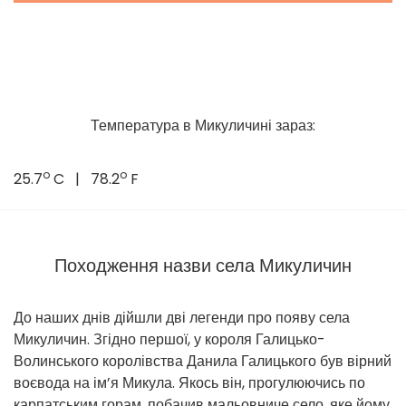
Температура в Микуличині зараз:
o
o
25.7
C | 78.2
F
Походження назви села Микуличин
До наших днів дійшли дві легенди про появу села
Микуличин. Згідно першої, у короля Галицько-
Волинського королівства Данила Галицького був вірний
воєвода на ім’я Микула. Якось він, прогулюючись по
карпатським горам, побачив мальовниче село, яке йому