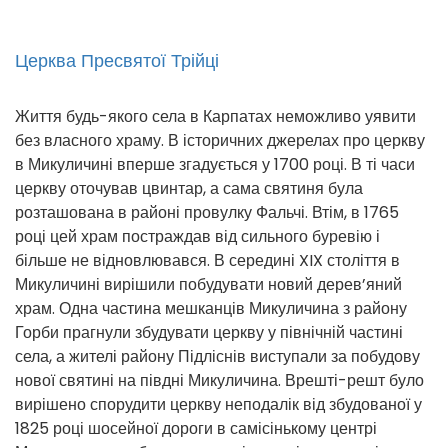
Церква Пресвятої Трійці
Життя будь-якого села в Карпатах неможливо уявити
без власного храму. В історичних джерелах про церкву
в Микуличині вперше згадується у 1700 році. В ті часи
церкву оточував цвинтар, а сама святиня була
розташована в районі провулку Фальчі. Втім, в 1765
році цей храм постраждав від сильного буревію і
більше не відновлювався. В середині XIX століття в
Микуличині вирішили побудувати новий дерев’яний
храм. Одна частина мешканців Микуличина з району
Горби прагнули збудувати церкву у північній частині
села, а жителі району Підліснів виступали за побудову
нової святині на півдні Микуличина. Врешті-решт було
вирішено спорудити церкву неподалік від збудованої у
1825 році шосейної дороги в самісінькому центрі