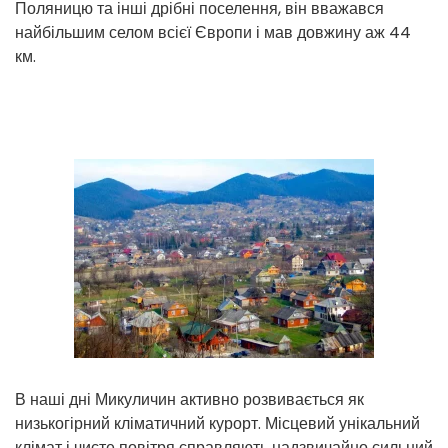
Поляницю та інші дрібні поселення, він вважався
найбільшим селом всієї Європи і мав довжину аж 44
км.
В наші дні Микуличин активно розвивається як
низькогірний кліматичний курорт. Місцевий унікальний
клімат і чисте повітря справляють надзвичайно сильний