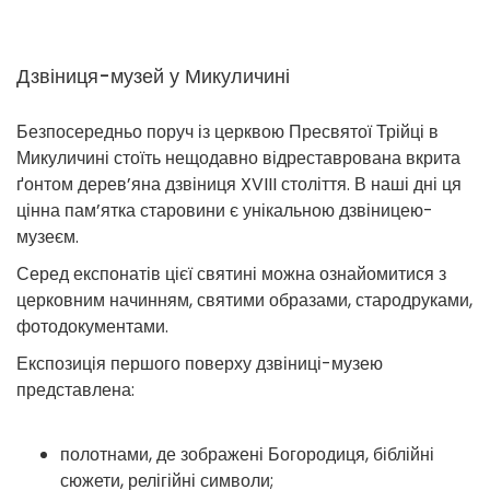
Дзвіниця-музей у Микуличині
Безпосередньо поруч із церквою Пресвятої Трійці в
Микуличині стоїть нещодавно відреставрована вкрита
ґонтом дерев’яна дзвіниця XVIII століття. В наші дні ця
цінна пам’ятка старовини є унікальною дзвіницею-
музеєм.
Серед експонатів цієї святині можна ознайомитися з
церковним начинням, святими образами, стародруками,
фотодокументами.
Експозиція першого поверху дзвіниці-музею
представлена:
полотнами, де зображені Богородиця, біблійні
сюжети, релігійні символи;