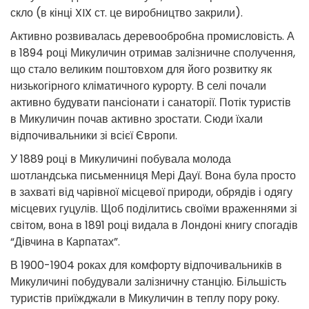
скло (в кінці XIX ст. це виробництво закрили).
Активно розвивалась деревообробна промисловість. А
в 1894 році Микуличин отримав залізничне сполучення,
що стало великим поштовхом для його розвитку як
низькогірного кліматичного курорту. В селі почали
активно будувати пансіонати і санаторії. Потік туристів
в Микуличин почав активно зростати. Сюди їхали
відпочивальники зі всієї Європи.
У 1889 році в Микуличині побувала молода
шотландська письменниця Мері Дауї. Вона була просто
в захваті від чарівної місцевої природи, обрядів і одягу
місцевих гуцулів. Щоб поділитись своїми враженнями зі
світом, вона в 1891 році видала в Лондоні книгу спогадів
“Дівчина в Карпатах”.
В 1900-1904 роках для комфорту відпочивальників в
Микуличині побудували залізничну станцію. Більшість
туристів приїжджали в Микуличин в теплу пору року.