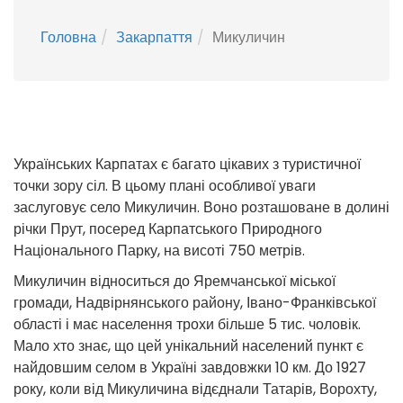
Головна
Закарпаття
Микуличин
Українських Карпатах є багато цікавих з туристичної
точки зору сіл. В цьому плані особливої уваги
заслуговує село Микуличин. Воно розташоване в долині
річки Прут, посеред Карпатського Природного
Національного Парку, на висоті 750 метрів.
Микуличин відноситься до Яремчанської міської
громади, Надвірнянського району, Івано-Франківської
області і має населення трохи більше 5 тис. чоловік.
Мало хто знає, що цей унікальний населений пункт є
найдовшим селом в Україні завдовжки 10 км. До 1927
року, коли від Микуличина відєднали Татарів, Ворохту,