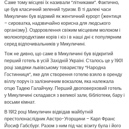
Саме тому місцеві їх називали “літниками”. Фактично,
це був класичний зелений туризм. В ті далекі часи
Микуличин був відомий як жентичний курорт (жентиця
– сироватка, надзвичайно корисна для людського
організму). Оздоровлення свіжим місцевим молоком і
молокопродуктами корів і кіз і в наші дні є популярним
серед відпочивальників у Микуличині.
Тож не дивно, що саме в Микуличині був відкритий
перший готель в усій Західній Україні. Сталось це у 1901
році завдяки львівському товариству “Народна
Гостинниця”, яке для створення готелю взяло в оренду
віллу поруч із залізничним вокзалом, яка належала
отцю Тадею Галайчуку. Перший двоповерховий готель
у Микуличині складався з великої зали, бібліотеки, бару і
восьми кімнат.
В 1912 році Микуличин відвідав майбутній
престолонаслідник Австро-Угорщини – Карл Франс
Йосиф Габсбург. Разом з ним під час візиту була і його