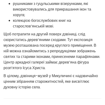
рушниками з гуцульськими візерунками, які
використовувались для прикрашання ікон та
хоругв;
колекцією богослужбових книг на
старослов’янській мові.
Щоб потрапити на другий поверх дзвіниці, слід
скористатись дерев’яними сходами. Тут експозиція
музею розташована посеред круглого приміщення. В
ній можна ознайомитись з репродукціями зображень
святих та старими іконами, принесенеми парафіянами.
Центр аркадної галереї займає дерев’яна фігура
розп’ятого Ісуса Христа.
В цілому, дзвіниця-музей у Микуличині є надзвичайно
цінним зібранням старожитностей, яке висвітлює
духовну історію села.