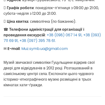
Графік роботи
: понеділок-п’ятниця з 09:00 до 21:00,
субота-неділя з 12:00 до 21:00.
Ціна квитка
: символічна (по бажанню).
☎
Телефони адміністрації для організації і
проведення екскурсій
:
+38 (098) 067 14 91,
+38 (093)
711 69 91,
+38 (097) 395 78 61
.
✉
E-mail
:
Muz.symb.ua@gmail.com
Музей звичаєвої символіки Гуцульщини відкрив свої
двері для відвідувачів в 2012 році. Розташований в
самісінькому центрі села. Експонати цього чудового
історико-етнографічного музею розміщені в трьох
кімнатах хати-ґражди.