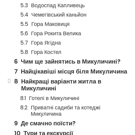
Водоспад Капливець
Чемегівський каньйон
Гора Маковиця
Гора Рокита Велика
Гора Ягідна
Гора Костел
Чим ще зайнятись в Микуличині?
Найцікавіші місця біля Микуличина
Найкращі варіанти житла в
Микуличині
Готелі в Микуличині
Приватні садиби та котеджі
Микуличина
Де смачно поїсти?
Тури та екскурсії