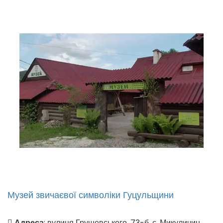
Музей звичаєвої символіки Гуцульщини
Адреса
: вулиця Грушевського, 73-б, с. Микуличин.