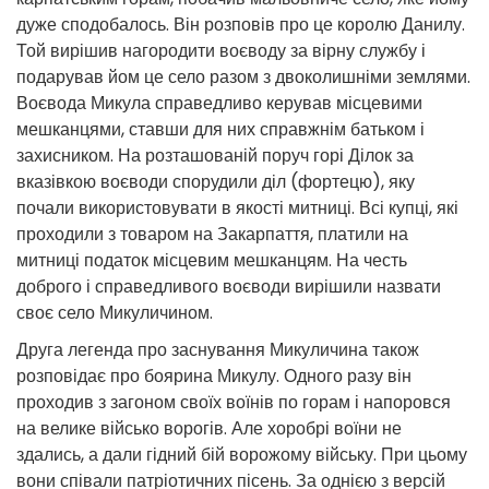
дуже сподобалось. Він розповів про це королю Данилу.
Той вирішив нагородити воєводу за вірну службу і
подарував йом це село разом з двоколишніми землями.
Воєвода Микула справедливо керував місцевими
мешканцями, ставши для них справжнім батьком і
захисником. На розташованій поруч горі Ділок за
вказівкою воєводи спорудили діл (фортецю), яку
почали використовувати в якості митниці. Всі купці, які
проходили з товаром на Закарпаття, платили на
митниці податок місцевим мешканцям. На честь
доброго і справедливого воєводи вирішили назвати
своє село Микуличином.
Друга легенда про заснування Микуличина також
розповідає про боярина Микулу. Одного разу він
проходив з загоном своїх воїнів по горам і напоровся
на велике військо ворогів. Але хоробрі воїни не
здались, а дали гідний бій ворожому війську. При цьому
вони співали патріотичних пісень. За однією з версій