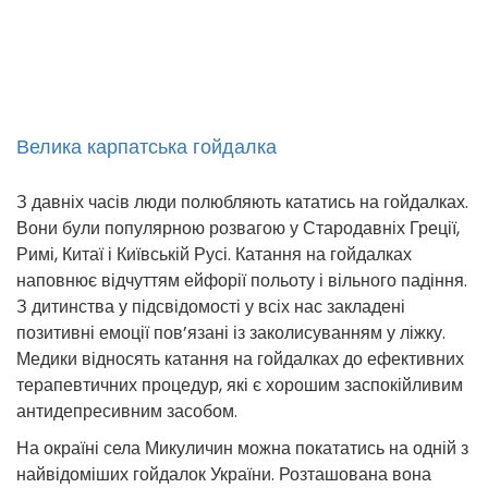
Велика карпатська гойдалка
З давніх часів люди полюбляють кататись на гойдалках.
Вони були популярною розвагою у Стародавніх Греції,
Римі, Китаї і Київській Русі. Катання на гойдалках
наповнює відчуттям ейфорії польоту і вільного падіння.
З дитинства у підсвідомості у всіх нас закладені
позитивні емоції пов’язані із заколисуванням у ліжку.
Медики відносять катання на гойдалках до ефективних
терапевтичних процедур, які є хорошим заспокійливим
антидепресивним засобом.
На окраїні села Микуличин можна покататись на одній з
найвідоміших гойдалок України. Розташована вона