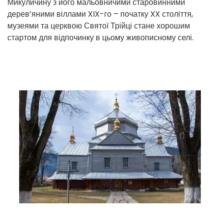
Микуличину з його мальовничими старовинними
дерев’яними віллами XIX-го – початку XX століття,
музеями та церквою Святої Трійці стане хорошим
стартом для відпочинку в цьому живописному селі.