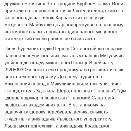
дружина – княгиня Зіта з родини Бурбон-Парма. Вони
приїхали на запрошення князя Ліхтенштейна, який в ті
часи володів частиною Карпатських лісів у цій
місцевості. Майбутній цісар подорожував на власному
автомобілі і навіть прокатав здивованого місцевого
жителя, який ніколи раніше не бачив авто.
Після буремних подій Першої Світової війни і поразки
національно-визвольних змагань українців Микуличин
увійшов до складу міжвоєнної Польщі. В цей час у
1920-1930-х роках село продовжувало розвиватись як
центр зеленого туризму. До послуг туристів в
міжвоєнний період в Микуличині діяли три туристичні
станції, готель Здіслава Шера, пансіонат “Говерла”, “Дім
здоров’я друкарів львівських” і відомий Санаторій
львівських академічних шкіл. В останньому на
відпочинку щороку перебувала велика кількість
студентів та викладачів Львівського університету,
Львівської політехніки та викладачів Краківської