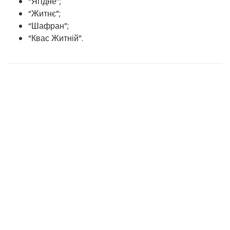
“Ягідне”;
“Житнє”;
“Шафран”;
“Квас Житній”.