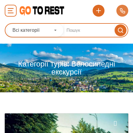
Всі категорії
Категорії турів:
Велосипедні
екскурсії