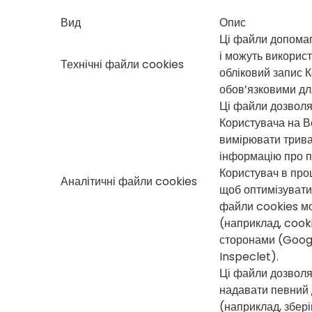
Вид
Опис
Ці файли допома
і можуть викорис
Технічні файли cookies
обліковий запис К
обов’язковими дл
Ці файли дозволя
Користувача на Ве
вимірювати тривал
інформацію про по
Користувач в про
Аналітичні файли cookies
щоб оптимізувати 
файли cookies мо
(наприклад, cook
сторонами (Googl
Inspeclet).
Ці файли дозволя
надавати певний 
(наприклад, збері