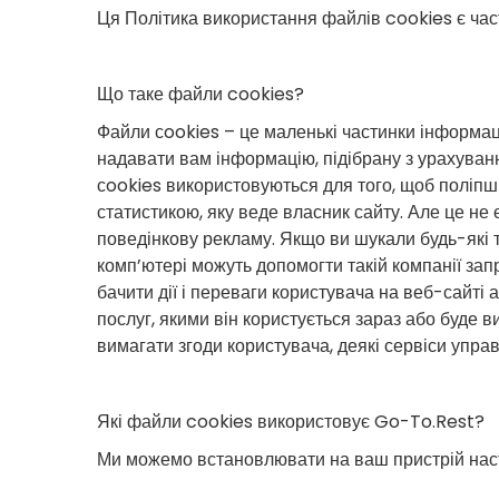
Ця Політика використання файлів cookies є час
Що таке файли cookies?
Файли сookies – це маленькі частинки інформаці
надавати вам інформацію, підібрану з урахуван
сookies використовуються для того, щоб поліпши
статистикою, яку веде власник сайту. Але це н
поведінкову рекламу. Якщо ви шукали будь-які 
комп’ютері можуть допомогти такій компанії за
бачити дії і переваги користувача на веб-сайт
послуг, якими він користується зараз або буде 
вимагати згоди користувача, деякі сервіси упра
Які файли cookies використовує Go-To.Rest?
Ми можемо встановлювати на ваш пристрій наст