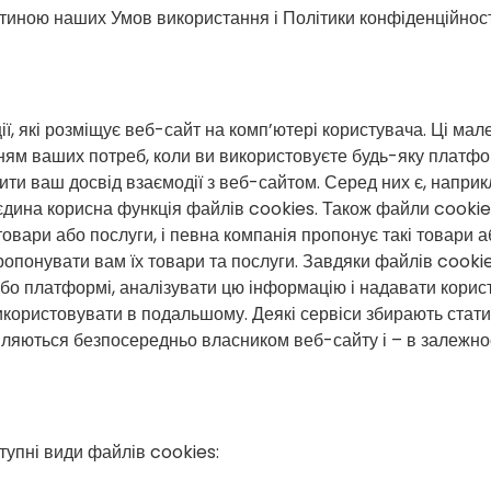
тиною наших Умов використання і Політики конфіденційност
ї, які розміщує веб-сайт на комп’ютері користувача. Ці ма
ням ваших потреб, коли ви використовуєте будь-яку платфо
ти ваш досвід взаємодії з веб-сайтом. Серед них є, наприк
е єдина корисна функція файлів cookies. Також файли cooki
товари або послуги, і певна компанія пропонує такі товари 
пропонувати вам їх товари та послуги. Завдяки файлів coo
і або платформі, аналізувати цю інформацію і надавати кор
використовувати в подальшому. Деякі сервіси збирають стати
вляються безпосередньо власником веб-сайту і – в залежност
упні види файлів cookies: