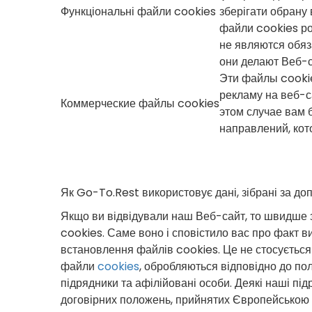
Функціональні файли cookies
зберігати обрану 
файли cookies ро
не являются обяз
они делают Веб-с
Эти файлы cooki
рекламу на веб-са
Коммерческие файлы cookies
этом случае вам 
направлений, ко
Як Go-To.Rest використовує дані, зібрані за д
Якщо ви відвідували наш Веб-сайт, то швидше з
cookies. Саме воно і сповістило вас про факт в
встановлення файлів cookies. Це не стосується с
файли
cookies
, обробляються відповідно до п
підрядники та афілійовані особи. Деякі наші пі
договірних положень, прийнятих Європейською 