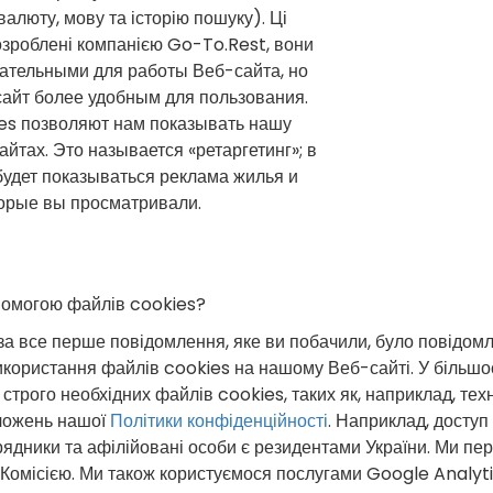
валюту, мову та історію пошуку). Ці
зроблені компанією Go-To.Rest, вони
ательными для работы Веб-сайта, но
айт более удобным для пользования.
es позволяют нам показывать нашу
йтах. Это называется «ретаргетинг»; в
будет показываться реклама жилья и
торые вы просматривали.
опомогою файлів cookies?
а все перше повідомлення, яке ви побачили, було повідом
икористання файлів cookies на нашому Веб-сайті. У більшос
трого необхідних файлів cookies, таких як, наприклад, техн
оложень нашої
Політики конфіденційності
. Наприклад, доступ
дрядники та афілійовані особи є резидентами України. Ми пер
Комісією. Ми також користуємося послугами Google Analyti