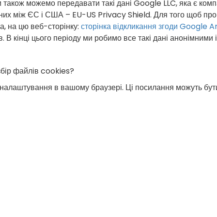
 ми також можемо передавати такі дані Google LLC, яка є 
их між ЄС і США – EU-US Privacy Shield. Для того щоб про
а, на цю веб-сторінку:
сторінка відкликання згоди Google A
 В кінці цього періоду ми робимо все такі дані анонімними і
збір файлів cookies?
і налаштування в вашому браузері. Ці посилання можуть бут