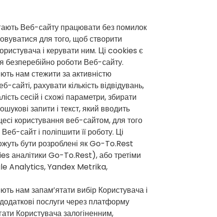
гають Веб-сайту працювати без помилок
товуватися для того, щоб створити
ористувача і керувати ним. Ці cookies є
я безперебійно роботи Веб-сайту.
ють нам стежити за активністю
б-сайті, рахувати кількість відвідувань,
ість сесій і схожі параметри, збирати
шукові запити і текст, який вводить
цесі користування веб-сайтом, для того
Веб-сайт і поліпшити її роботу. Ці
жуть бути розроблені як Go-To.Rest
ies аналітики Go-To.Rest), або третіми
e Analytics, Yandex Metrika,
ють нам запам’ятати вибір Користувача і
додаткові послуги через платформу
гати Користувача залогіненним,