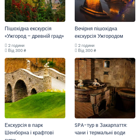
Пішохідна екскурсія
Вечірня пішохідна
«Ужгород – древній град»
екскурсія Ужгородом
2 години
2 години
Від 300 ₴
Від 300 ₴
Екскурсія в парк
SPA-тур в Закарпаття:
Шенборна і крафтові
чани і термальні води