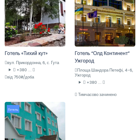
Готель «Тихий кут»
Готель “Олд Континент”
Ужгород
вул. Прикордонна, 6, с. Гута
+380 ....
Площа Шандора Петефі, 4-6,
Ужгород
від 750₴/доба
+380 ....
Тимчасово зачинено
Готель