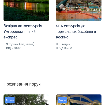
Вечірня автоекскурсія
SPA екскурсія до
Ужгородом: нічний
термальних басейнів в
експрес
Косино
3 години (під запит)
10 годин
Від 2700 ₴
Від 950 ₴
Проживання поруч
Готель
Готель