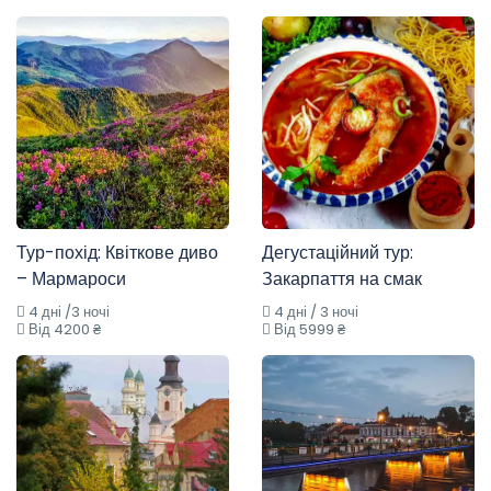
Тур-похід: Квіткове диво
Дегустаційний тур:
– Мармароси
Закарпаття на смак
4 дні /3 ночі
4 дні / 3 ночі
Від 4200 ₴
Від 5999 ₴