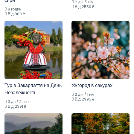
сири
2 дні /1 ніч
Від 2550 ₴
8 годин
Від 800 ₴
Тур в Закарпаття на День
Ужгород в сакурах
Незалежності
2 дні / 1 ніч
Від 2995 ₴
3 дні/ 2 ночі
Від 2391 ₴