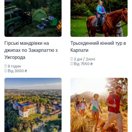
Гірські мандрівки на
Трьохденний кінний тур в
джипах по Закарпаттю з
Карпати
Ужгорода
3 дні / 2ночі
Від 7550 ₴
9 годин
Від 3000 ₴