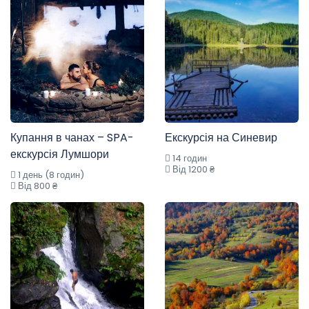
Купання в чанах – SPA-
Екскурсія на Синевир
екскурсія Лумшори
14 годин
Від 1200 ₴
1 день (8 годин)
Від 800 ₴