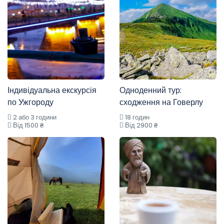
Індивідуальна екскурсія
Одноденний тур:
по Ужгороду
сходження на Говерлу
2 або 3 години
18 годин
Від 1500 ₴
Від 2900 ₴