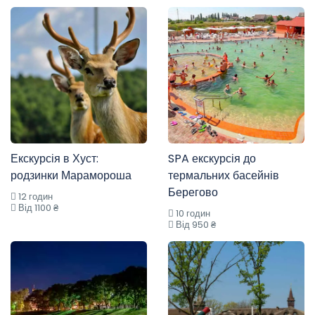
Екскурсія в Хуст:
SPA екскурсія до
родзинки Марамороша
термальних басейнів
Берегово
12 годин
Від 1100 ₴
10 годин
Від 950 ₴