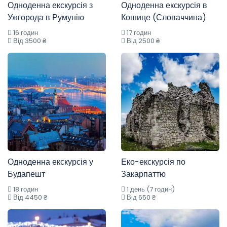
Одноденна екскурсія з
Одноденна екскурсія в
Ужгорода в Румунію
Кошице (Словаччина)
16 годин
17 годин
Від 3500 ₴
Від 2500 ₴
Одноденна екскурсія у
Еко-екскурсія по
Будапешт
Закарпаттю
18 годин
1 день (7 годин)
Від 4450 ₴
Від 650 ₴