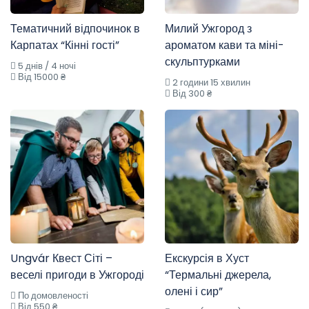
Тематичний відпочинок в
Милий Ужгород з
Карпатах “Кінні гості”
ароматом кави та міні-
скульптурками
5 днів / 4 ночі
Від 15000 ₴
2 години 15 хвилин
Від 300 ₴
Ungvár Квест Сіті –
Екскурсія в Хуст
веселі пригоди в Ужгороді
“Термальні джерела,
олені і сир”
По домовленості
Від 550 ₴