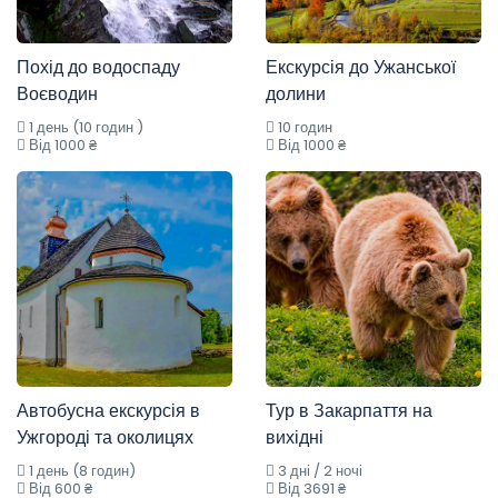
Похід до водоспаду
Екскурсія до Ужанської
Воєводин
долини
1 день (10 годин )
10 годин
Від 1000 ₴
Від 1000 ₴
Автобусна екскурсія в
Тур в Закарпаття на
Ужгороді та околицях
вихідні
1 день (8 годин)
3 дні / 2 ночі
Від 600 ₴
Від 3691 ₴