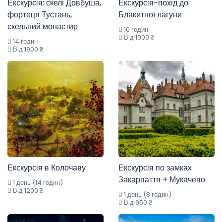
Екскурсія: скелі Довбуша,
Екскурсія-похід до
фортеця Тустань,
Блакитної лагуни
скельний монастир
10 годин
Від 1000 ₴
14 годин
Від 1900 ₴
Екскурсія в Колочаву
Екскурсія по замках
Закарпаття + Мукачево
1 день (14 годин)
Від 1200 ₴
1 день (8 годин)
Від 950 ₴