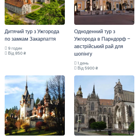
Дитячий тур з Ужгорода
Одноденний тур з
по замкам Закарпаття
Ужгорода в Парндорф –
австрійський рай для
9 годин
Від 850 ₴
шопінгу
1 день
Від 5900 ₴