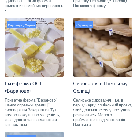
“Дивосвіт”. Такий формат
присілку Петричів (с. Яворів).
приватних сімейних сироварень
Цю козину ферму
-
Сироварні
,
Ферми
Сироварні
Еко-ферма ОСГ
Сироварня в Нижньому
«Бараново»
Селищі
Приватна ферма "Бараново"
Селиська сироварня - це, в
шанує справжні традиції
першу чергу, соціальний проєкт,
сироваріння Закарпаття. Тут
який допомагає селу поступово
вам розкажуть про місцевість,
розвиватись. Молоко
яка з давніх часів славиться
приймають як від мешканців
вівчарством і
Нижнього