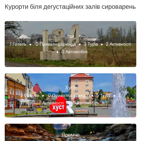
Курорти біля дегустаційних залів сироварень
Іза
1 Готель
0 Приватна оренда
3 Турів
2 Активності
0 Автомобілі
Хуст
2 Готелів
0 Приватна оренда
5 Турів
3
Активності
0 Автомобілі
Яремче