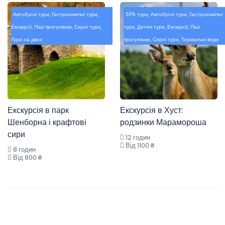
Автобусні тури
,
Гастрономічні тури
,
SPA тури
,
Автобусні тури
,
Гастрономічні
Екскурсії
,
Піші прогулянки
,
Сирні тури
,
тури
,
Дитячі тури
,
Екскурсії
,
Піші
Тури на двох
прогулянки
,
Сирні тури
,
Термальні води
Екскурсія в парк
Екскурсія в Хуст:
Шенборна і крафтові
родзинки Марамороша
сири
12 годин
Від 1100 ₴
8 годин
Від 800 ₴