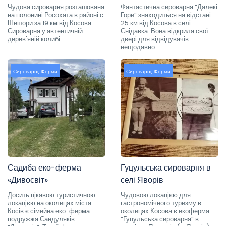
Чудова сироварня розташована
Фантастична сироварня “Далекі
на полонині Росохата в районі с.
Гори” знаходиться на відстані
Шешори за 19 км від Косова.
25 км від Косова в селі
Сироварня у автентичній
Снідавка. Вона відкрила свої
дерев'яній колибі
двері для відвідувачів
нещодавно
Сироварні
,
Ферми
Сироварні
,
Ферми
Садиба еко-ферма
Гуцульська сироварня в
«Дивосвіт»
селі Яворів
Досить цікавою туристичною
Чудовою локацією для
локацією на околицях міста
гастрономічного туризму в
Косів є сімейна еко-ферма
околицях Косова є екоферма
подружжя Сандуляків
“Гуцульська сироварня” в