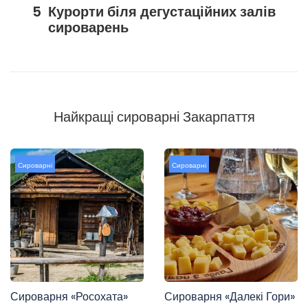
Курорти біля дегустаційних залів
сироварень
Найкращі сироварні Закарпаття
Сироварні
Сироварні
Сироварня «Росохата»
Сироварня «Далекі Гори»