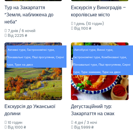
Тур на Закарпаття
Екскурсія у Виноградів –
“Земля, наближена до
королівське місто
неба”
1 день (10 годин)
Від 1100 ₴
7 днів / 6 ночей
Від 2225 ₴
Активні тури
,
Гастрономічні тури
,
Автобусні тури
,
Винні тури
,
Пізнавальні тури
,
Піші прогулянки
,
Сирні
Гастрономічні тури
,
Комбіновані тури
,
тури
,
Тури на двох
Пізнавальні тури
,
Піші прогулянки
,
Сирні
тури
,
Тури замками
,
Тури на двох
Екскурсія до Ужанської
Дегустаційний тур:
долини
Закарпаття на смак
10 годин
4 дні / 3 ночі
Від 1000 ₴
Від 5999 ₴