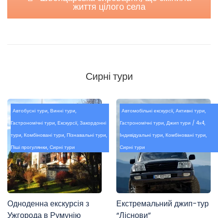
життя цілого села
Сирні тури
Автобусні тури
,
Винні тури
,
Автомобільні екскурсії
,
Активні тури
,
Гастрономічні тури
,
Екскурсії
,
Закордонні
Гастрономічні тури
,
Джип тури / 4х4
,
тури
,
Комбіновані тури
,
Пізнавальні тури
,
Індивідуальні тури
,
Комбіновані тури
,
Піші прогулянки
,
Сирні тури
Сирні тури
Одноденна екскурсія з
Екстремальний джип-тур
Ужгорода в Румунію
“Ліснови”