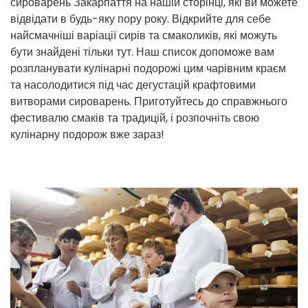
сироварень Закарпаття на нашій сторінці, які ви можете
відвідати в будь-яку пору року. Відкрийте для себе
найсмачніші варіації сирів та смаколиків, які можуть
бути знайдені тільки тут. Наш список допоможе вам
розпланувати кулінарні подорожі цим чарівним краєм
та насолодитися під час дегустацій крафтовими
витворами сироварень. Приготуйтесь до справжнього
фестивалю смаків та традицій, і розпочніть свою
кулінарну подорож вже зараз!