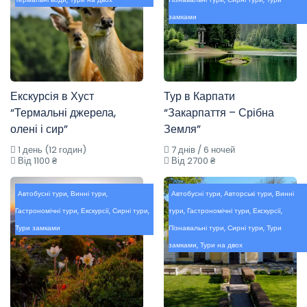
замками
Екскурсія в Хуст
Тур в Карпати
“Термальні джерела,
“Закарпаття – Срібна
олені і сир”
Земля”
1 день (12 годин)
7 днів / 6 ночей
Від 1100 ₴
Від 2700 ₴
Автобусні тури
,
Винні тури
,
Автобусні тури
,
Авторські тури
,
Винні
Гастрономічні тури
,
Екскурсії
,
Сирні тури
,
тури
,
Гастрономічні тури
,
Екскурсії
,
Тури замками
Пізнавальні тури
,
Сирні тури
,
Тури
замками
,
Тури на двох