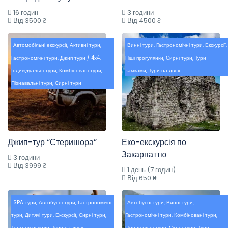
16 годин
3 години
Від 3500 ₴
Від 4500 ₴
Автомобільні екскурсії
,
Активні тури
,
Винні тури
,
Гастрономічні тури
,
Екскурсії
,
Гастрономічні тури
,
Джип тури / 4х4
,
Піші прогулянки
,
Сирні тури
,
Тури
Індивідуальні тури
,
Комбіновані тури
,
замками
,
Тури на двох
Пізнавальні тури
,
Сирні тури
Джип-тур “Стеришора”
Еко-екскурсія по
Закарпаттю
3 години
Від 3999 ₴
1 день (7 годин)
Від 650 ₴
SPA тури
,
Автобусні тури
,
Гастрономічні
Автобусні тури
,
Винні тури
,
тури
,
Дитячі тури
,
Екскурсії
,
Сирні тури
,
Гастрономічні тури
,
Комбіновані тури
,
Термальні води
,
Тури на двох
Пізнавальні тури
,
Сирні тури
,
Тури