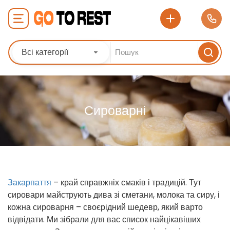
Всі категорії
Сироварні
Закарпаття
– край справжніх смаків і традицій. Тут
сировари майструють дива зі сметани, молока та сиру, і
кожна сироварня – своєрідний шедевр, який варто
відвідати. Ми зібрали для вас список найцікавіших