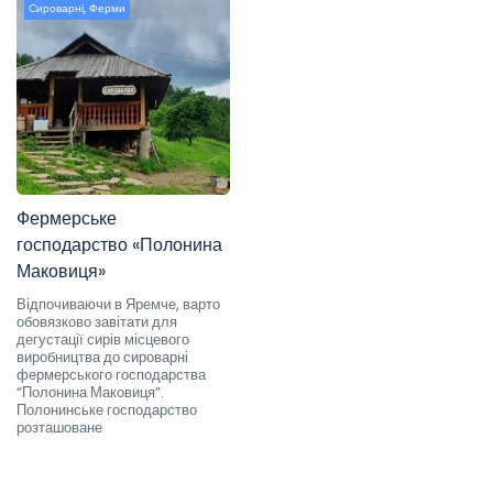
Сироварні
,
Ферми
Фермерське
господарство «Полонина
Маковиця»
Відпочиваючи в Яремче, варто
обовязково завітати для
дегустації сирів місцевого
виробництва до сироварні
фермерського господарства
“Полонина Маковиця”.
Полонинське господарство
розташоване