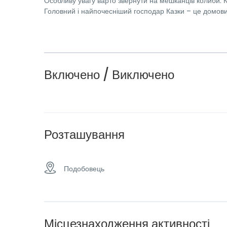
Особливу увагу варто звернути на мешканців колиби. Ка
Головний і найпочесніший господар Казки – це домови
Включено / Виключено
Розташування
Подобовець
Місцезнаходження активності