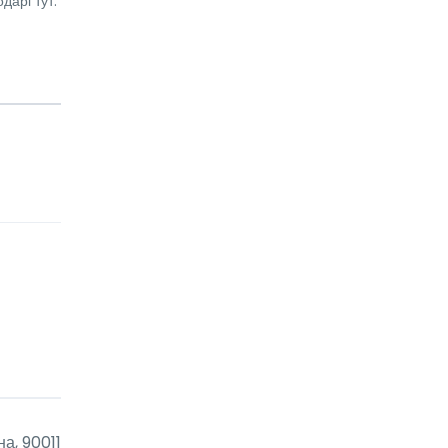
дарі тут.
на, 90011