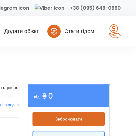
+38 (095) 648-0880
Додати об'єкт
Стати гідом
е оцінено
₴ 0
від
з 1 відгуків
Забронювати