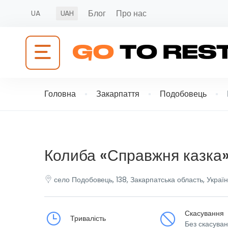
Блог
Про нас
UA
UAH
Головна
Закарпаття
Подобовець
Колиба «Справжня казка
село Подобовець, 138, Закарпатська область, Україн
Скасування
Тривалість
Без скасува