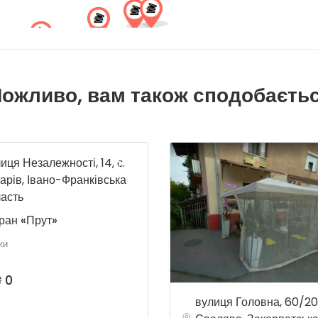
ожливо, вам також сподобаєть
иця Незалежності, 14, с.
арів, Івано-Франківська
асть
ран «Прут»
ки
₴ 0
вулиця Головна, 60/20