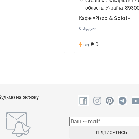
Свалява, Закарпатськ
область, Україна, 8930
Кафе «Pizza & Salat»
0 Відгуки
₴ 0
від
Будьмо на зв’язку