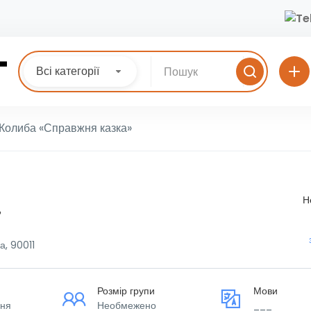
Всі категорії
Колиба «Справжня казка»
Н
»
а, 90011
Розмір групи
Мови
ння
Необмежено
___