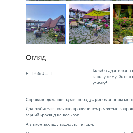
Огляд
Колиба адаптована пі
+380 …
запаху диму. Зате є 
узимку!
Справжня домашня кухня порадує різноманітним мен
Для любителів пасивно провести вечір можемо запропо
гарний краєвид на весь зал.
А з вікон закладу видно ліс та гори.