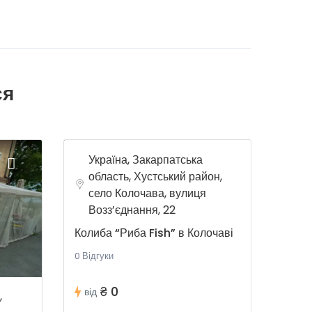
ся
Україна, Закарпатська
область, Хустський район,
село Колочава, вулиця
Возз’єднання, 22
Колиба “Риба Fish” в Колочаві
0 Відгуки
₴ 0
від
,