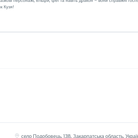
зкові персонажі, ельфи, феї та навіть дракон – вони справжні госпо
к Кузя!
село Подобовець, 138, Закарпатська область, Украї