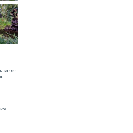
стійного
ть
ься