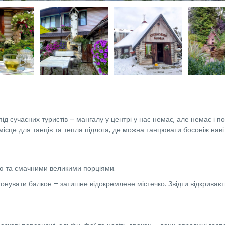
д сучасних туристів – мангалу у центрі у нас немає, але немає і по
місце для танців та тепла підлога, де можна танцювати босоніж наві
ю та смачними великими порціями.
нувати балкон – затишне відокремлене містечко. Звідти відкриваєт