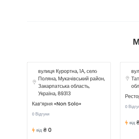
М
вулиця Курортна, 1А, село
вул
Поляна, Мукачівський район,
Тат
Закарпатська область,
обл
Україна, 89313
Ресто
Кав’ярня «Non Solo»
0 Відгу
0 Відгуки
від
₴ 0
від