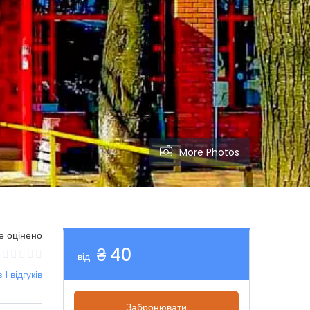
More Photos
е оцінено
₴ 40
від
з 1 відгуків
Забронювати