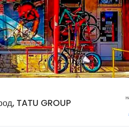
Н
ород, TATU GROUP