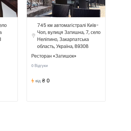
ело
745 км автомагістралі Київ-
а
Чоп, вулиця Затишна, 7, село
3
Неліпино, Закарпатська
область, Україна, 89308
Ресторан «Затишок»
0 Відгуки
₴ 0
від