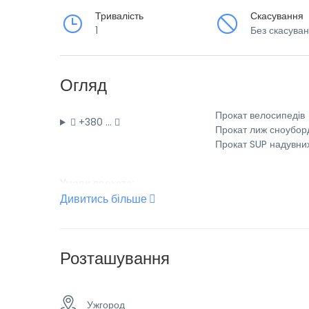
Тривалість
Скасування
1
Без скасува
Огляд
Прокат велосипедів
+380 …
Прокат лиж сноубор
Прокат SUP надувни
Умови проката:
Застава: 500 грн. і діючий паспорт України або застава
Дивитись більше
Відкрито з 11.00-19.00
Розташування
Прокласти маршрут
Googl
Ужгород