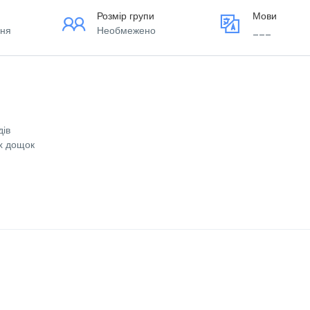
Розмір групи
Мови
ння
Необмежено
___
дів
х дощок
 у повній вартості велосипеду.
e
Facebook