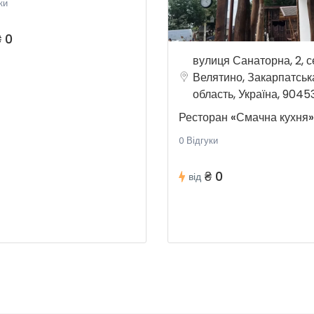
ки
₴ 0
вулиця Санаторна, 2, с
Велятино, Закарпатськ
область, Україна, 9045
Ресторан «Смачна кухня»
0 Відгуки
₴ 0
від