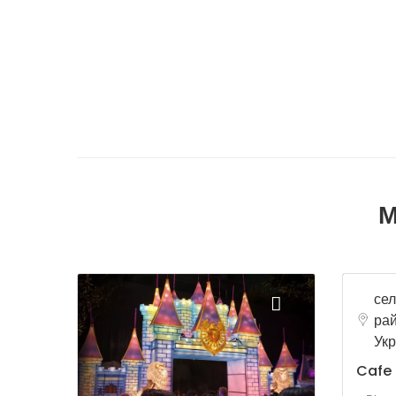
М
сел
рай
Укр
Cafe 