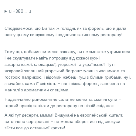
+380 …
Сподіваємося, що Ви такі ж голодні, як та форель, що й дала
назву цьому вишуканому і водночас затишному ресторану!
Тому що, побачивши меню закладу, ви не зможете утриматися
і не скуштувати навіть потрошку від кожної кухні –
закарпатської, словацької, угорської та української. Тут і
яскравий запашний угорський бограш-гуляш з часничком та
гострою паприкою, і відомий жебеш-гуш з білими грибами, ну і,
звичайно, сама її світлість – пані ніжна форель, запечена на
мангалі з ароматними спеціями.
Надзвичайно різноманітне салатне меню та смачні супи –
гарний привід завітати до ресторану на пізній сніданок.
А які тут десерти, мммм! Вишукані на європейський кшталт,
витончено сервіровані – не можна вберегтися від спокуси
з’їсти все до останньої крихти!