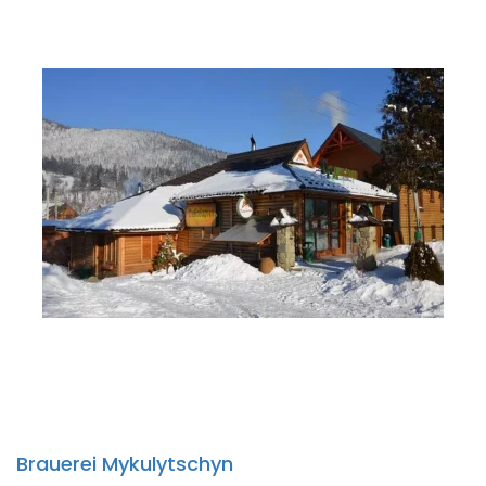
Brauerei Mykulytschyn