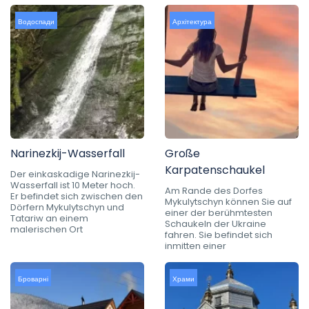
Водоспади
Архітектура
Narinezkij-Wasserfall
Große
Karpatenschaukel
Der einkaskadige Narinezkij-
Wasserfall ist 10 Meter hoch.
Am Rande des Dorfes
Er befindet sich zwischen den
Mykulytschyn können Sie auf
Dörfern Mykulytschyn und
einer der berühmtesten
Tatariw an einem
Schaukeln der Ukraine
malerischen Ort
fahren. Sie befindet sich
inmitten einer
Броварні
Храми