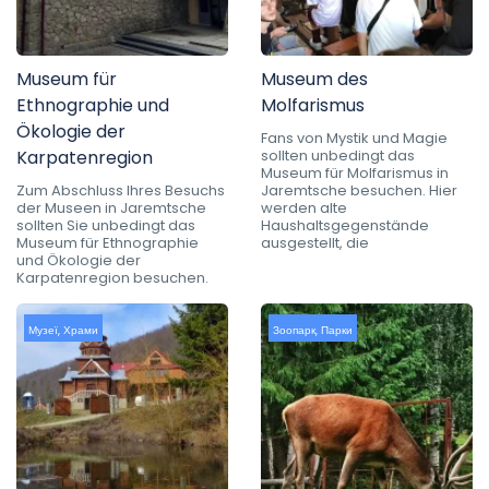
Museum für
Museum des
Ethnographie und
Molfarismus
Ökologie der
Fans von Mystik und Magie
Karpatenregion
sollten unbedingt das
Museum für Molfarismus in
Zum Abschluss Ihres Besuchs
Jaremtsche besuchen. Hier
der Museen in Jaremtsche
werden alte
sollten Sie unbedingt das
Haushaltsgegenstände
Museum für Ethnographie
ausgestellt, die
und Ökologie der
Karpatenregion besuchen.
Музеї
,
Храми
Зоопарк
,
Парки