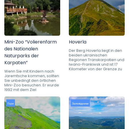
Mini-Zoo “Volierenfarm
Hoverla
des Nationalen
Der Berg Hoverla liegt in den
Naturparks der
beiden ukrainischen
Regionen Transkarpatien und
Karpaten”
Iwano-Frankiwsk und ist 17
Kilometer von der Grenze zu
Wenn Sie mit Kindern nach
Jaremtsche kommen, sollten
Sie unbedingt den örtlichen
Mini-Zoo besuchen. Er wurde
1992 mit dem Ziel
Гори
Заповідники