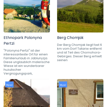
Ethnopark Polonyna
Berg Chomjak
Pertzi
Der Berg Chomjak liegt fast 6
km vom Dorf Tatariw entfernt
"Polonyna Pertzi" ist der
und ist Teil des Chornohora-
interessanteste Ort für einen
Gebirges. Dieser Berg erhielt
Familienurlaub in Jablunyzja.
seinen
Diese unglaublich malerische
Wiese ist ein wunderbarer
huzulischer
Vergnügungspark,
Музеї
Музеї