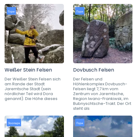
Гори
Гори
Weißer Stein Felsen
Dovbusch Felsen
Der Weißer Stein Felsen sich
Der Felsen und
am Rande der Stadt
Höhlenkomplex Dovbusch-
Jaremtsche Stadt (sein
Felsen liegt 7,7 km vom
nördlicher Teil wird Dora
Zentrum von Jaremtsche,
genannt). Die Höhe dieses
Region Iwano-Frankiwsk, im
Bubnyschtsche-Trakt. Der Ort
steht als
Зоопарк
Гори