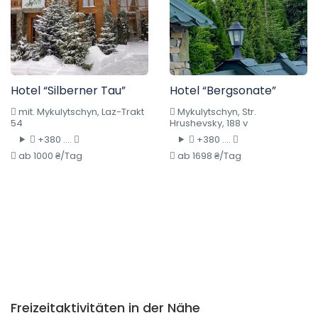
Hotel “Silberner Tau”
Hotel “Bergsonate”
mit. Mykulytschyn, Laz-Trakt
Mykulytschyn, Str.
54
Hrushevsky, 188 v
+380 ....
+380 ....
ab 1000 ₴/Tag
ab 1698 ₴/Tag
Freizeitaktivitäten in der Nähe