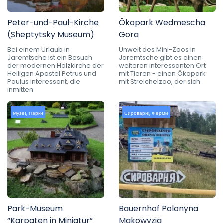
Peter-und-Paul-Kirche
Ökopark Wedmescha
(Sheptytsky Museum)
Gora
Bei einem Urlaub in
Unweit des Mini-Zoos in
Jaremtsche ist ein Besuch
Jaremtsche gibt es einen
der modernen Holzkirche der
weiteren interessanten Ort
Heiligen Apostel Petrus und
mit Tieren - einen Ökopark
Paulus interessant, die
mit Streichelzoo, der sich
inmitten
Музеї
,
Парки
Сироварні
,
Ферми
Park-Museum
Bauernhof Polonyna
“Karpaten in Miniatur”
Makowyzja