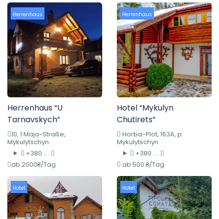
Herrenhaus
Herrenhaus
Herrenhaus “U
Hotel “Mykulyn
Tarnavskych”
Chutirets”
10, 1 Maja-Straße,
Horba-Plot, 163A, p.
Mykulytschyn
Mykulytschyn
+380 ....
+380 ....
ab 2000₴/Tag
ab 500 ₴/Tag
Hotel
Hotel