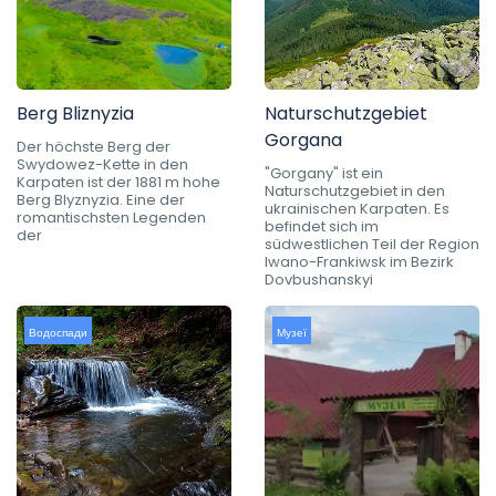
Berg Bliznyzia
Naturschutzgebiet
Gorgana
Der höchste Berg der
Swydowez-Kette in den
"Gorgany" ist ein
Karpaten ist der 1881 m hohe
Naturschutzgebiet in den
Berg Blyznyzia. Eine der
ukrainischen Karpaten. Es
romantischsten Legenden
befindet sich im
der
südwestlichen Teil der Region
Iwano-Frankiwsk im Bezirk
Dovbushanskyi
Водоспади
Музеї