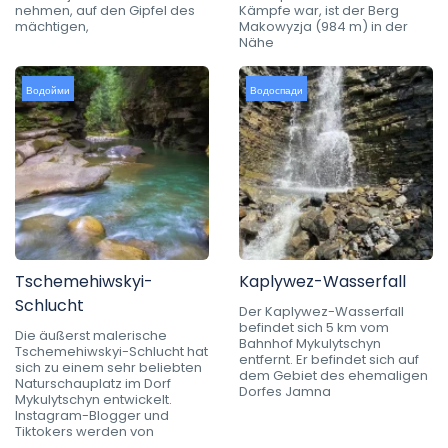
nehmen, auf den Gipfel des
Kämpfe war, ist der Berg
mächtigen,
Makowyzja (984 m) in der
Nähe
Водойми
Водоспади
Tschemehiwskyi-
Kaplywez-Wasserfall
Schlucht
Der Kaplywez-Wasserfall
befindet sich 5 km vom
Die äußerst malerische
Bahnhof Mykulytschyn
Tschemehiwskyi-Schlucht hat
entfernt. Er befindet sich auf
sich zu einem sehr beliebten
dem Gebiet des ehemaligen
Naturschauplatz im Dorf
Dorfes Jamna
Mykulytschyn entwickelt.
Instagram-Blogger und
Tiktokers werden von