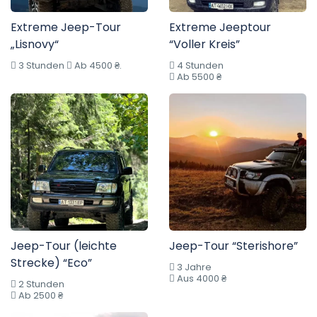
Extreme Jeep-Tour
Extreme Jeeptour
„Lisnovy“
“Voller Kreis”
3 Stunden
Ab 4500 ₴.
4 Stunden
Ab 5500 ₴
Jeep-Tour (leichte
Jeep-Tour “Sterishore”
Strecke) “Eco”
3 Jahre
Aus 4000 ₴
2 Stunden
Ab 2500 ₴