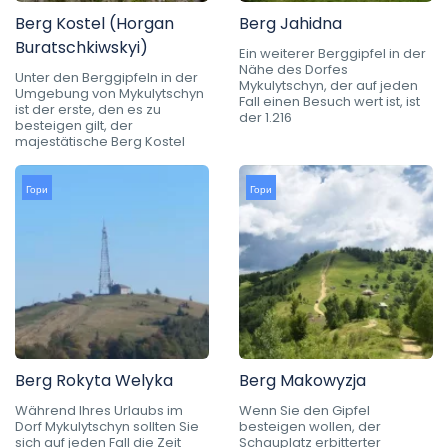
Berg Kostel (Horgan
Berg Jahidna
Buratschkiwskyi)
Ein weiterer Berggipfel in der
Nähe des Dorfes
Unter den Berggipfeln in der
Mykulytschyn, der auf jeden
Umgebung von Mykulytschyn
Fall einen Besuch wert ist, ist
ist der erste, den es zu
der 1.216
besteigen gilt, der
majestätische Berg Kostel
Гори
Гори
Berg Rokyta Welyka
Berg Makowyzja
Während Ihres Urlaubs im
Wenn Sie den Gipfel
Dorf Mykulytschyn sollten Sie
besteigen wollen, der
sich auf jeden Fall die Zeit
Schauplatz erbitterter