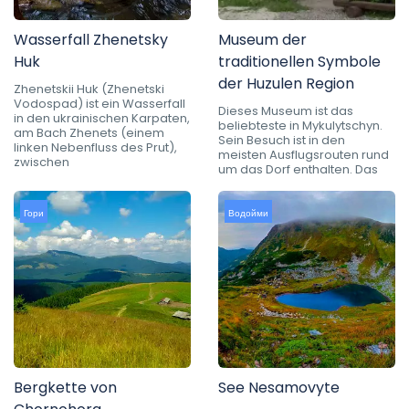
Wasserfall Zhenetsky
Museum der
Huk
traditionellen Symbole
der Huzulen Region
Zhenetskii Huk (Zhenetski
Vodospad) ist ein Wasserfall
Dieses Museum ist das
in den ukrainischen Karpaten,
beliebteste in Mykulytschyn.
am Bach Zhenets (einem
Sein Besuch ist in den
linken Nebenfluss des Prut),
meisten Ausflugsrouten rund
zwischen
um das Dorf enthalten. Das
Гори
Водойми
Bergkette von
See Nesamovyte