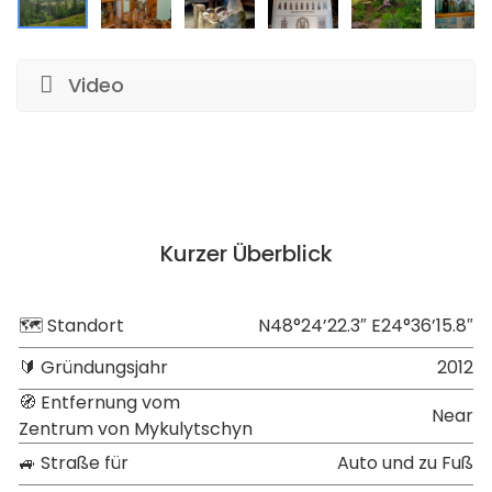
Video
Kurzer Überblick
🗺 Standort
N48°24’22.3″ E24°36’15.8″
🔰 Gründungsjahr
2012
🧭 Entfernung vom
Near
Zentrum von Mykulytschyn
🚙 Straße für
Auto und zu Fuß