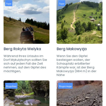
Гори
Гори
Berg Rokyta Welyka
Berg Makowyzja
Während Ihres Urlaubs im
Wenn Sie den Gipfel
Dorf Mykulytschyn sollten Sie
besteigen wollen, der
sich auf jeden Fall die Zeit
Schauplatz erbitterter
nehmen, auf den Gipfel des
Kämpfe war, ist der Berg
mächtigen,
Makowyzja (984 m) in der
Nähe
Водойми
Водоспади