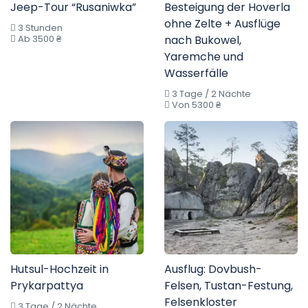
Jeep-Tour “Rusaniwka”
Besteigung der Hoverla
ohne Zelte + Ausflüge
3 Stunden
Ab 3500 ₴
nach Bukowel,
Yaremche und
Wasserfälle
3 Tage / 2 Nächte
Von 5300 ₴
Hutsul-Hochzeit in
Ausflug: Dovbush-
Prykarpattya
Felsen, Tustan-Festung,
Felsenkloster
3 Tage / 2 Nächte