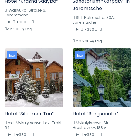
Hotel “Krasna Sadyba”
Sanatorium “Karpaty” in
Jaremtsche
Iwasyuka-Straße 6,
Jaremtsche
St. I. Petrascha, 30A,
+380 ....
Jaremtsche
ab 900₴/Tag
+380 ....
ab 900 ₴/Tag
Hotel
Hotel
Hotel “Silberner Tau”
Hotel “Bergsonate”
mit. Mykulytschyn, Laz-Trakt
Mykulytschyn, Str.
54
Hrushevsky, 188 v
+380 ....
+380 ....