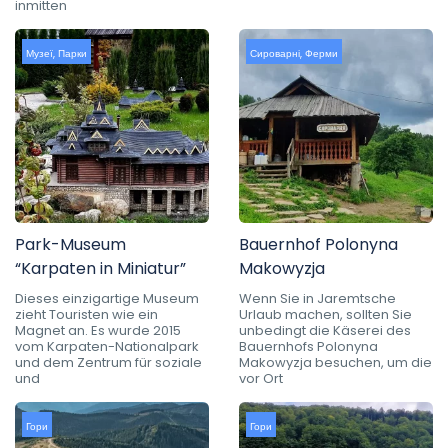
inmitten
Музеї
,
Парки
Сироварні
,
Ферми
Park-Museum
Bauernhof Polonyna
“Karpaten in Miniatur”
Makowyzja
Dieses einzigartige Museum
Wenn Sie in Jaremtsche
zieht Touristen wie ein
Urlaub machen, sollten Sie
Magnet an. Es wurde 2015
unbedingt die Käserei des
vom Karpaten-Nationalpark
Bauernhofs Polonyna
und dem Zentrum für soziale
Makowyzja besuchen, um die
und
vor Ort
Гори
Гори