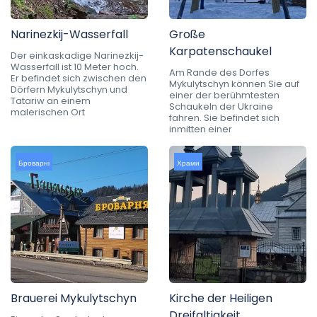
Narinezkij-Wasserfall
Große
Karpatenschaukel
Der einkaskadige Narinezkij-
Wasserfall ist 10 Meter hoch.
Am Rande des Dorfes
Er befindet sich zwischen den
Mykulytschyn können Sie auf
Dörfern Mykulytschyn und
einer der berühmtesten
Tatariw an einem
Schaukeln der Ukraine
malerischen Ort
fahren. Sie befindet sich
inmitten einer
Броварні
Храми
Brauerei Mykulytschyn
Kirche der Heiligen
Dreifaltigkeit