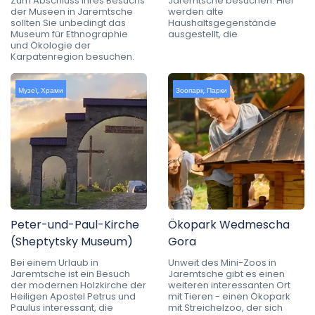
Zum Abschluss Ihres Besuchs
Jaremtsche besuchen. Hier
der Museen in Jaremtsche
werden alte
sollten Sie unbedingt das
Haushaltsgegenstände
Museum für Ethnographie
ausgestellt, die
und Ökologie der
Karpatenregion besuchen.
Музеї
,
Храми
Зоопарк
,
Парки
Peter-und-Paul-Kirche
Ökopark Wedmescha
(Sheptytsky Museum)
Gora
Bei einem Urlaub in
Unweit des Mini-Zoos in
Jaremtsche ist ein Besuch
Jaremtsche gibt es einen
der modernen Holzkirche der
weiteren interessanten Ort
Heiligen Apostel Petrus und
mit Tieren - einen Ökopark
Paulus interessant, die
mit Streichelzoo, der sich