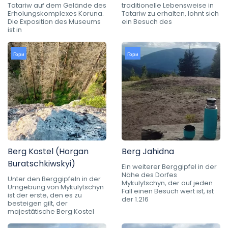
Tatariw auf dem Gelände des
traditionelle Lebensweise in
Erholungskomplexes Koruna.
Tatariw zu erhalten, lohnt sich
Die Exposition des Museums
ein Besuch des
ist in
Гори
Гори
Berg Kostel (Horgan
Berg Jahidna
Buratschkiwskyi)
Ein weiterer Berggipfel in der
Nähe des Dorfes
Unter den Berggipfeln in der
Mykulytschyn, der auf jeden
Umgebung von Mykulytschyn
Fall einen Besuch wert ist, ist
ist der erste, den es zu
der 1.216
besteigen gilt, der
majestätische Berg Kostel