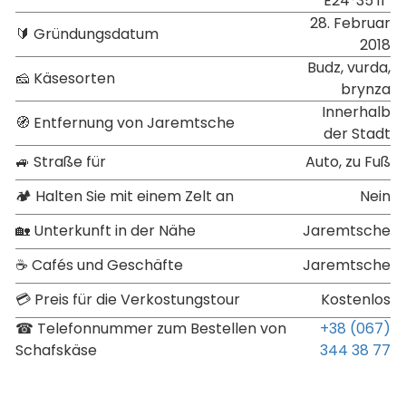
E24°35′11″
28. Februar
🔰 Gründungsdatum
2018
Budz, vurda,
🧀 Käsesorten
brynza
Innerhalb
🧭 Entfernung von Jaremtsche
der Stadt
🚙 Straße für
Auto, zu Fuß
🏕 Halten Sie mit einem Zelt an
Nein
🏡 Unterkunft in der Nähe
Jaremtsche
☕ Cafés und Geschäfte
Jaremtsche
💳 Preis für die Verkostungstour
Kostenlos
☎ Telefonnummer zum Bestellen von
+38 (067)
Schafskäse
344 38 77