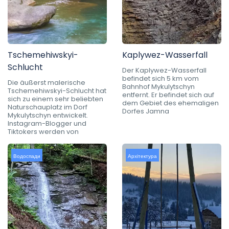
Tschemehiwskyi-
Kaplywez-Wasserfall
Schlucht
Der Kaplywez-Wasserfall
befindet sich 5 km vom
Die äußerst malerische
Bahnhof Mykulytschyn
Tschemehiwskyi-Schlucht hat
entfernt. Er befindet sich auf
sich zu einem sehr beliebten
dem Gebiet des ehemaligen
Naturschauplatz im Dorf
Dorfes Jamna
Mykulytschyn entwickelt.
Instagram-Blogger und
Tiktokers werden von
Водоспади
Архітектура