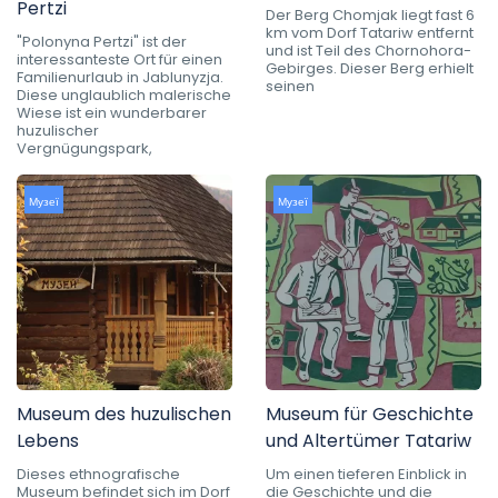
Pertzi
Der Berg Chomjak liegt fast 6
km vom Dorf Tatariw entfernt
"Polonyna Pertzi" ist der
und ist Teil des Chornohora-
interessanteste Ort für einen
Gebirges. Dieser Berg erhielt
Familienurlaub in Jablunyzja.
seinen
Diese unglaublich malerische
Wiese ist ein wunderbarer
huzulischer
Vergnügungspark,
Музеї
Музеї
Museum des huzulischen
Museum für Geschichte
Lebens
und Altertümer Tatariw
Dieses ethnografische
Um einen tieferen Einblick in
Museum befindet sich im Dorf
die Geschichte und die