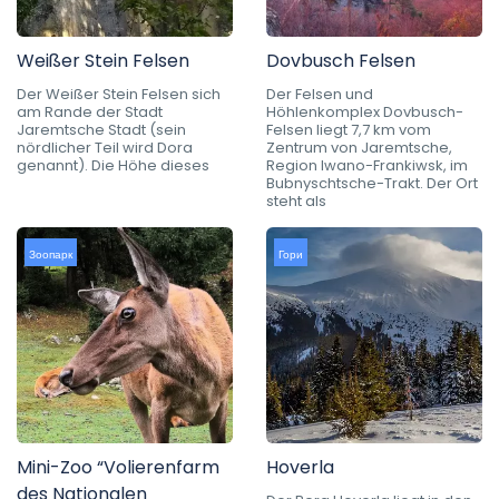
Weißer Stein Felsen
Dovbusch Felsen
Der Weißer Stein Felsen sich
Der Felsen und
am Rande der Stadt
Höhlenkomplex Dovbusch-
Jaremtsche Stadt (sein
Felsen liegt 7,7 km vom
nördlicher Teil wird Dora
Zentrum von Jaremtsche,
genannt). Die Höhe dieses
Region Iwano-Frankiwsk, im
Bubnyschtsche-Trakt. Der Ort
steht als
Зоопарк
Гори
Mini-Zoo “Volierenfarm
Hoverla
des Nationalen