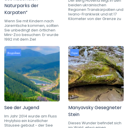
Der Berg Hoverla liegt in den
Naturparks der
beiden ukrainischen
Regionen Transkarpatien und
Karpaten”
Iwano-Frankiwsk und ist 17
Kilometer von der Grenze zu
Wenn Sie mit Kindern nach
Jaremtsche kommen, sollten
Sie unbedingt den örtlichen
Mini-Zoo besuchen. Er wurde
1992 mit dem Ziel
Водойми
Гори
See der Jugend
Manyavsky Gesegneter
Stein
Im Jahr 2014 wurde am Fluss
Hnylytsia ein künstlicher
Dieses Wunder befindet sich
Stausee gebaut - der See
im Wald, etwa einen