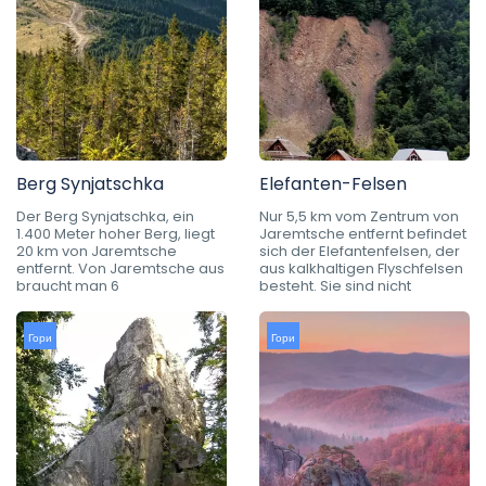
Berg Synjatschka
Elefanten-Felsen
Der Berg Synjatschka, ein
Nur 5,5 km vom Zentrum von
1.400 Meter hoher Berg, liegt
Jaremtsche entfernt befindet
20 km von Jaremtsche
sich der Elefantenfelsen, der
entfernt. Von Jaremtsche aus
aus kalkhaltigen Flyschfelsen
braucht man 6
besteht. Sie sind nicht
Гори
Гори