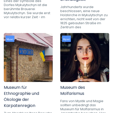
Eines der Symbole des
Dorfes Mykulytschyn ist die
Jahrhunderts wurde
berühmte Brauerei
beschlossen, eine neue
Mykulytschyn. Sie wurde erst
Holzkirche in Mykulytschyn zu
vor relativ kurzer Zeit - im
errichten, nicht weit von der
1825 gebauten Straße im
Zentrum des
Музеї
Музеї
Museum für
Museum des
Ethnographie und
Molfarismus
Ökologie der
Fans von Mystik und Magie
Karpatenregion
sollten unbedingt das
Museum für Molfarismus in