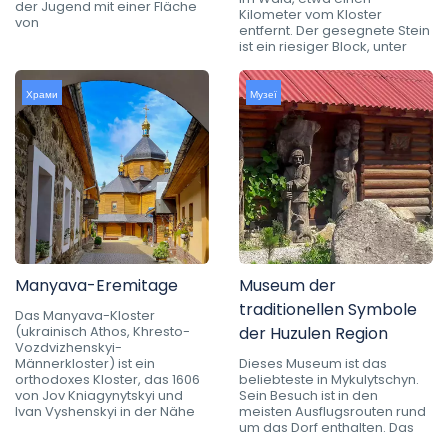
der Jugend mit einer Fläche
Kilometer vom Kloster
von
entfernt. Der gesegnete Stein
ist ein riesiger Block, unter
Храми
Музеї
Manyava-Eremitage
Museum der
traditionellen Symbole
Das Manyava-Kloster
(ukrainisch Athos, Khresto-
der Huzulen Region
Vozdvizhenskyi-
Männerkloster) ist ein
Dieses Museum ist das
orthodoxes Kloster, das 1606
beliebteste in Mykulytschyn.
von Jov Kniagynytskyi und
Sein Besuch ist in den
Ivan Vyshenskyi in der Nähe
meisten Ausflugsrouten rund
um das Dorf enthalten. Das