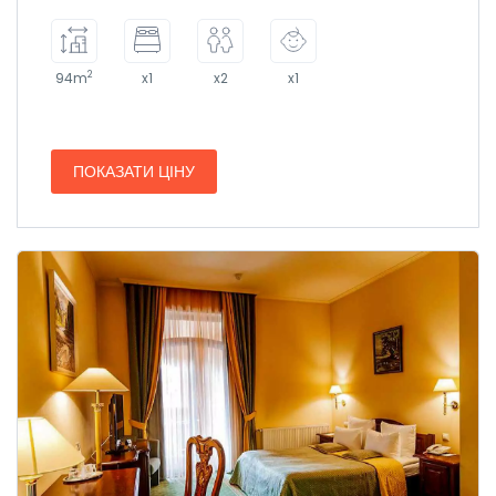
2
94m
x1
x2
x1
ПОКАЗАТИ ЦІНУ