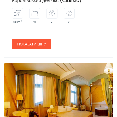
Королівський делюкс (Classic)
2
36m
x1
x1
x1
ПОКАЗАТИ ЦІНУ