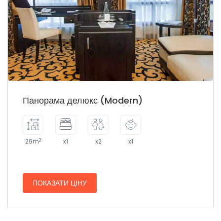
Панорама делюкс (Modern)
2
29m
x1
x2
x1
ПОКАЗАТИ ЦІНУ