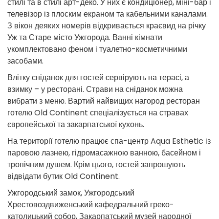
стилі та в стилі арт-деко. У них є кондиціонер, міні-бар і
телевізор із плоским екраном та кабельними каналами.
З вікон деяких номерів відкривається краєвид на річку
Уж та Старе місто Ужгорода. Ванні кімнати
укомплектовано феном і туалетно-косметичними
засобами.
Влітку сніданок для гостей сервірують на терасі, а
взимку – у ресторані. Страви на сніданок можна
вибрати з меню. Вартий найвищих нагород ресторан
готелю Old Continent спеціалізується на стравах
європейської та закарпатської кухонь.
На території готелю працює спа-центр Aqua Esthetic із
паровою лазнею, гідромасажною ванною, басейном і
тропічним душем. Крім цього, гостей запрошують
відвідати бутик Old Continent.
Ужгородський замок, Ужгородський
Хрестовоздвиженський кафедральний греко-
католицький собор, Закарпатський музей народної