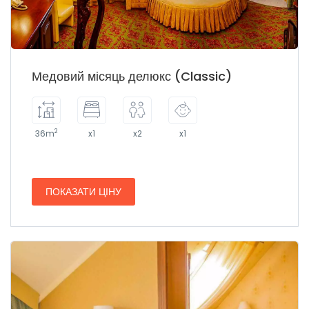
Медовий місяць делюкс (Classic)
2
36m
x1
x2
x1
ПОКАЗАТИ ЦІНУ