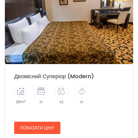
Двомісний Суперіор (Modern)
2
28m
x1
x2
x1
ПОКАЗАТИ ЦІНУ