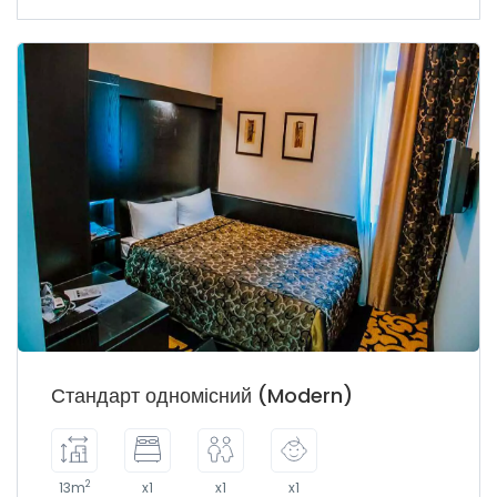
Стандарт одномісний (Modern)
2
13m
x1
x1
x1