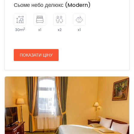
Сьоме небо делюкс (Modern)
2
30m
x1
x2
x1
ПОКАЗАТИ ЦІНУ