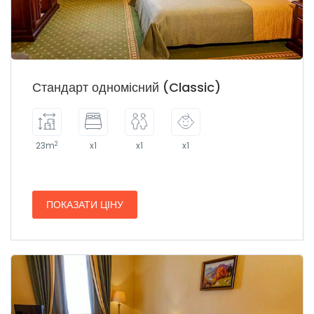
Стандарт одномісний (Classic)
2
23m
x1
x1
x1
ПОКАЗАТИ ЦІНУ