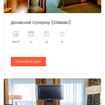
Двомісний Суперіор (Classic)
2
38m
x1
x2
x1
ПОКАЗАТИ ЦІНУ