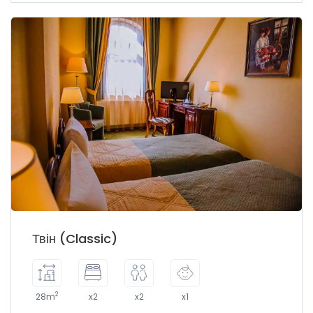
Твін (Classic)
2
28m
x2
x2
x1