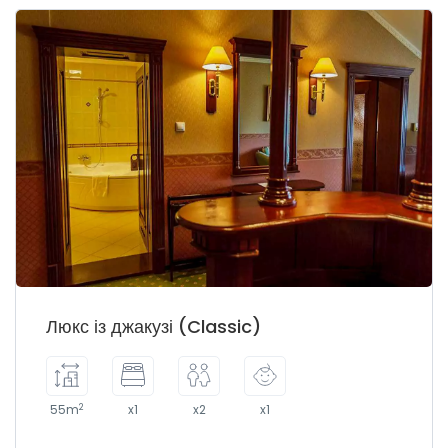
Люкс із джакузі (Classic)
2
55m
x1
x2
x1