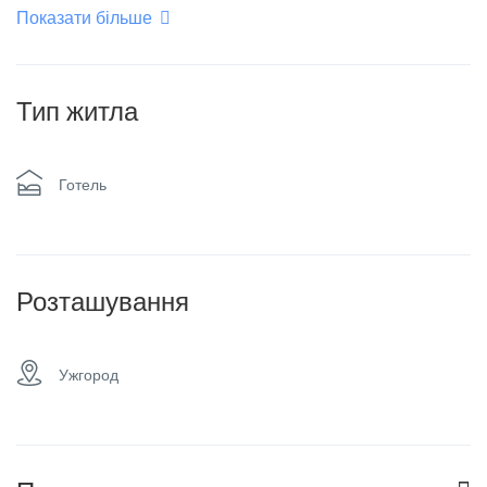
Показати більше
Кондиціонер
Паркінг
Плоский телевізор
Ресторан
Тип житла
Сімейні номери
Сніданок
Готель
Спа & сауна
Таксі та трансфер
Розташування
Трансфер до
аеропорту
Ужгород