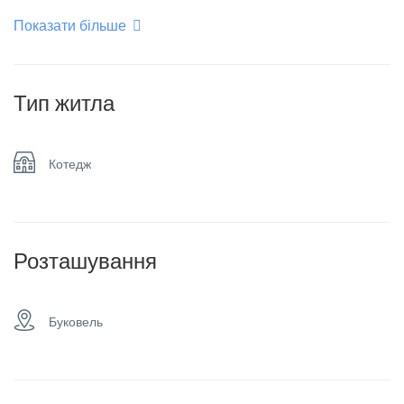
Показати більше
Обігрівач
Плоский телевізор
Тип житла
Сімейні номери
Сніданок
Котедж
Спа & сауна
Чан
Розташування
Буковель