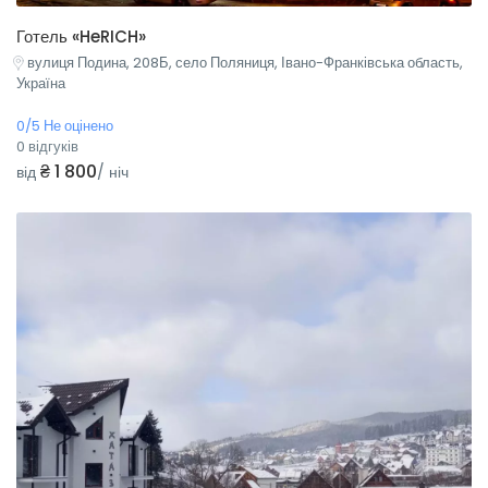
Готель «HeRICH»
вулиця Подина, 208Б, село Поляниця, Івано-Франківська область,
Україна
0/5 Не оцінено
0 відгуків
₴ 1 800
від
/ ніч