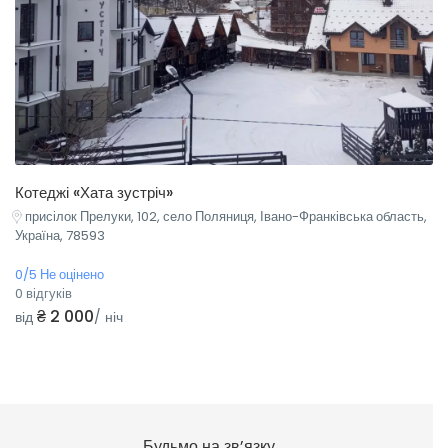
Котеджі «Хата зустріч»
присілок Прелуки, 102, село Поляниця, Івано-Франківська область,
Україна, 78593
0/5 Не оцінено
0 відгуків
₴ 2 000
від
/ ніч
Будьмо на зв’язку