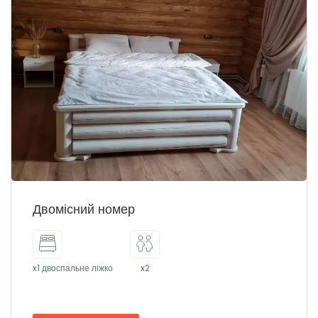
Двомісний номер
x1 двоспальне ліжко
x2