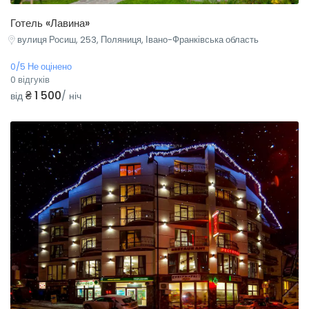
Готель «Лавина»
вулиця Росиш, 253, Поляниця, Івано-Франківська область
0/5 Не оцінено
0 відгуків
₴ 1 500
від
/ ніч