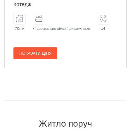
Котедж
2
70m
x1 двоспальне ліжко, 1 диван-ліжко
x4
ПОКАЗАТИ ЦІНУ
Житло поруч