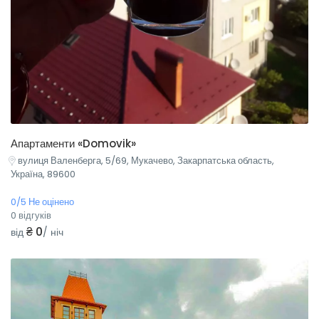
Апартаменти «Domovik»
вулиця Валенберга, 5/69, Мукачево, Закарпатська область,
Україна, 89600
0/5 Не оцінено
0 відгуків
₴ 0
від
/ ніч