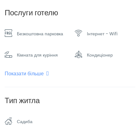
Послуги готелю
Безкоштовна парковка
Інтернет - Wifi
Кімната для куріння
Кондиціонер
Показати більше
Курити заборонено
Обігрівач
Плоский телевізор
Сімейні номери
Тип житла
Сніданок
Таксі та трансфер
Садиба
Трансфер до