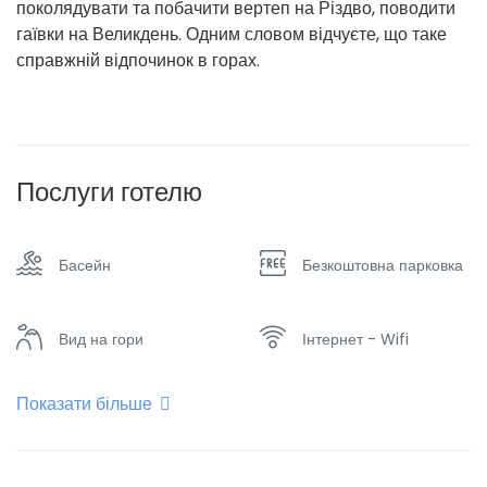
поколядувати та побачити вертеп на Різдво, поводити
гаївки на Великдень. Одним словом відчуєте, що таке
справжній відпочинок в горах.
Послуги готелю
Басейн
Безкоштовна парковка
Вид на гори
Інтернет - Wifi
Показати більше
Обігрівач
Паркінг
Плоский телевізор
Ресторан