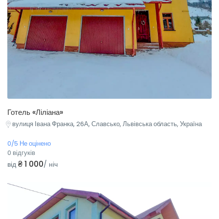
Готель «Ліліана»
вулиця Івана Франка, 26А, Славсько, Львівська область, Україна
0/5 Не оцінено
0 відгуків
₴ 1 000
від
/ ніч