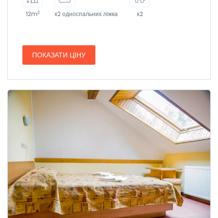
2
12m
x2 односпальних ліжка
x2
ПОКАЗАТИ ЦІНУ