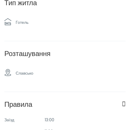
Тип житла
Сімейні номери
Сніданок
Готель
Спа & сауна
Таксі та трансфер
Розташування
Славсько
Правила
Заїзд
13:00