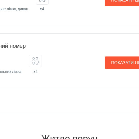
ПОКАЗАТИ Ц
ьне ліжко, диван
x4
ний номер
ПОКАЗАТИ Ц
альних ліжка
x2
Житло поруч