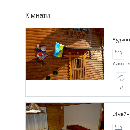
Кімнати
Будино
x1 двоспал
x2
Сімейн