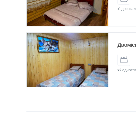
x1 двоспал
Двоміс
x2 односп