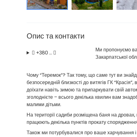
Опис та контакти
Ми пропонуємо вам
+380 …
Закарпатської обл
Чому “Теремок”? Так тому, що саме тут ви знайд
безпосередній близкості до витягів ГК “Красія”,
доїхати навіть зимою та припаркувати свій автом
зголоднієте – всього декілька хвилин вам знадоб
малими дітьми.
На території садиби розміщена баня на дровах,
працюють декілька пунктів прокату спорядження
Також ми потурбувалися про ваше харчування і