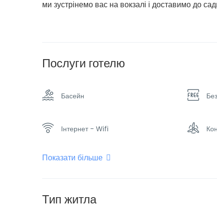
ми зустрінемо вас на вокзалі і доставимо до сад
Послуги готелю
Басейн
Бе
Інтернет - Wifi
Ко
Показати більше
Паркінг
Пло
Сімейні номери
Сн
Тип житла