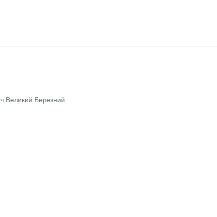
ансфер до аеропорту
ч Великий Березний