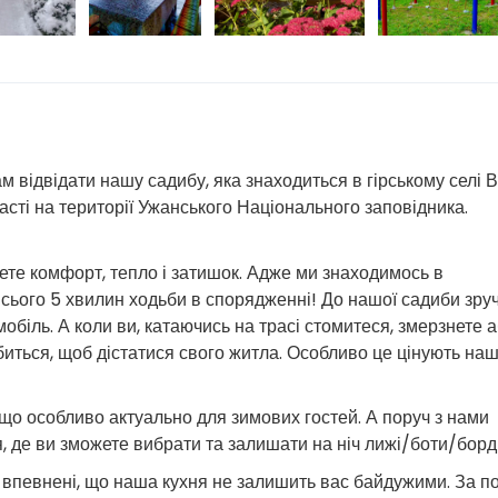
 відвідати нашу садибу, яка знаходиться в гірському селі 
асті на території Ужанського Національного заповідника.
ете комфорт, тепло і затишок. Адже ми знаходимось в
 всього 5 хвилин ходьби в спорядженні! До нашої садиби зру
обіль. А коли ви, катаючись на трасі стомитеся, змерзнете 
иться, щоб дістатися свого житла. Особливо це цінують наші
 що особливо актуально для зимових гостей. А поруч з нами
, де ви зможете вибрати та залишати на ніч лижі/боти/борд
 впевнені, що наша кухня не залишить вас байдужими. За 