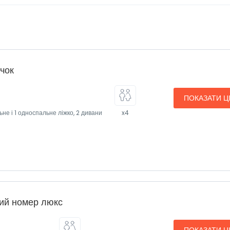
чок
ПОКАЗАТИ Ц
ьне і 1 односпальне ліжко, 2 дивани
x4
ий номер люкс