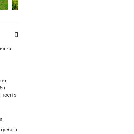
Вишка
чно
або
 гості з
и.
потребою