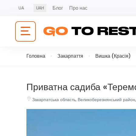
Блог
Про нас
UA
UAH
Головна
Закарпаття
Вишка (Красія)
Приватна садиба «Терем
Закарпатська область, Великоберезнянський район