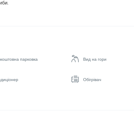
иби.
зкоштовна парковка
Вид на гори
ндиціонер
Обігрівач
ский телевізор
Ресторан
іданок
Спа & сауна