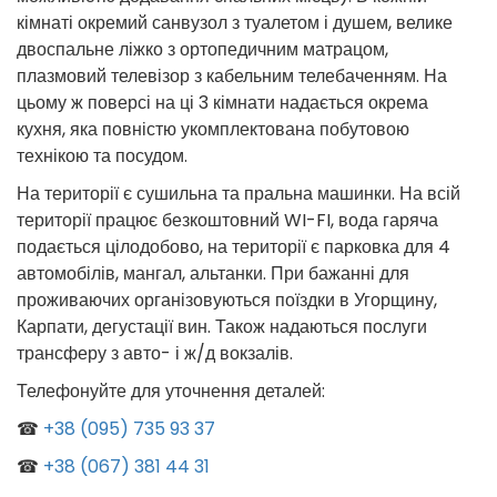
кімнаті окремий санвузол з туалетом і душем, велике
двоспальне ліжко з ортопедичним матрацом,
плазмовий телевізор з кабельним телебаченням. На
цьому ж поверсі на ці 3 кімнати надається окрема
кухня, яка повністю укомплектована побутовою
технікою та посудом.
На території є сушильна та пральна машинки. На всій
території працює безкоштовний WI-FI, вода гаряча
подається цілодобово, на території є парковка для 4
автомобілів, мангал, альтанки. При бажанні для
проживаючих організовуються поїздки в Угорщину,
Карпати, дегустації вин. Також надаються послуги
трансферу з авто- і ж/д вокзалів.
Телефонуйте для уточнення деталей:
☎
+38 (095) 735 93 37
☎
+38 (067) 381 44 31