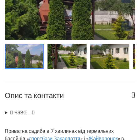
Опис та контакти
+380 …
Приватна садиба в 7 хвилинах від термальних
басейнів «
спортбази Закарпаття
» і «
Жайворонок
» в