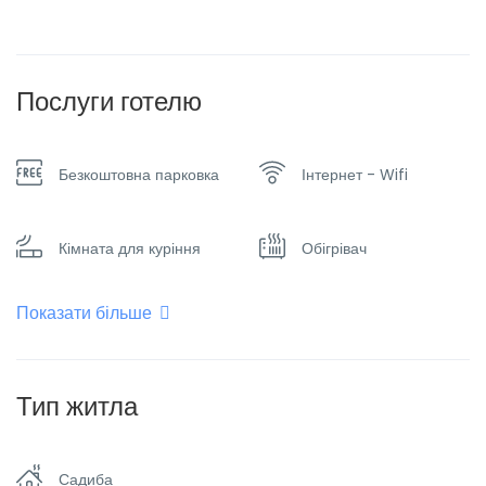
Послуги готелю
Безкоштовна парковка
Інтернет - Wifi
Кімната для куріння
Обігрівач
Показати більше
Паркінг
Плоский телевізор
Пральна машина та
Тип житла
Сімейні номери
сушарка
Садиба
Таксі та трансфер