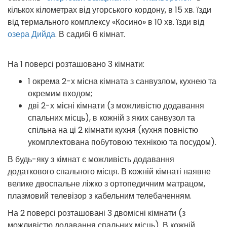
кількох кілометрах від угорського кордону, в 15 хв. їзди
від термального комплексу «Косино» в 10 хв. їзди від
озера Дийда
. В садибі 6 кімнат.
На 1 поверсі розташовано 3 кімнати:
1 окрема 2-х місна кімната з санвузлом, кухнею та
окремим входом;
дві 2-х місні кімнати (з можливістю додавання
спальних місць), в кожній з яких санвузол та
спільна на ці 2 кімнати кухня (кухня повністю
укомплектована побутовою технікою та посудом).
В будь-яку з кімнат є можливість додавання
додаткового спального місця. В кожній кімнаті наявне
велике двоспальне ліжко з ортопедичним матрацом,
плазмовий телевізор з кабельним телебаченням.
На 2 поверсі розташовані 3 двомісні кімнати (з
можливістю додавання спальних місць). В кожній