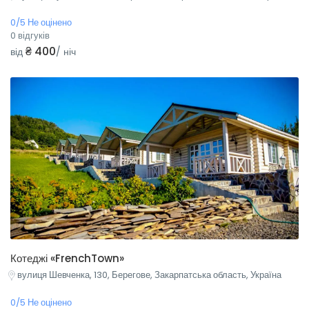
0/5 Не оцінено
0 відгуків
₴ 400
від
/ ніч
Котеджі «FrenchTown»
вулиця Шевченка, 130, Берегове, Закарпатська область, Україна
0/5 Не оцінено