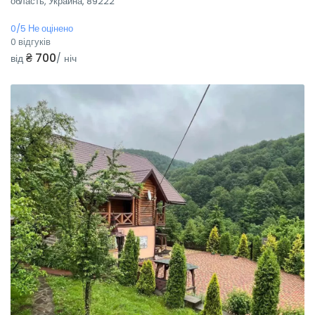
область, Украина, 89222
0/5 Не оцінено
0 відгуків
₴ 700
від
/ ніч