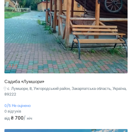
Садиба «Лумшори»
с. Лумшори, 8, Ужгородський район, Закарпатська область, Україна,
89222
0/5 Не оцінено
0 відгуків
₴ 700
від
/ ніч