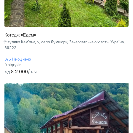
Котедж «Едем»
вулиця Кам'яна, 2, село Лумшори, Закарпатська область, Україна,
89222
0/5 Не оцінено
0 відгуків
₴ 2 000
від
/ ніч