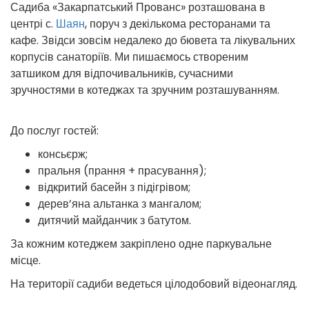
Садиба «Закарпатський Прованс» розташована в
центрі с.
Шаян
, поруч з декількома ресторанами та
кафе. Звідси зовсім недалеко до бювета та лікувальних
корпусів санаторіїв. Ми пишаємось створеним
затшиком для відпочивальників, сучасними
зручностями в котеджах та зручним розташуванням.
До послуг гостей:
консьєрж;
пральня (прання + прасування);
відкритий басейн з підігрівом;
дерев’яна альтанка з мангалом;
дитячий майданчик з батутом.
За кожним котеджем закріплено одне паркувальне
місце.
На території садиби ведеться цілодобовий відеонагляд.