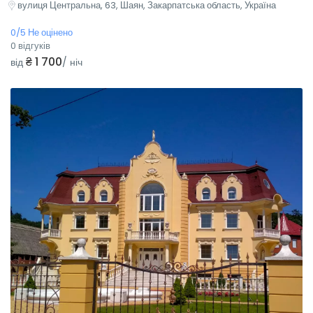
вулиця Центральна, 63, Шаян, Закарпатська область, Україна
0/5 Не оцінено
0 відгуків
₴ 1 700
від
/ ніч