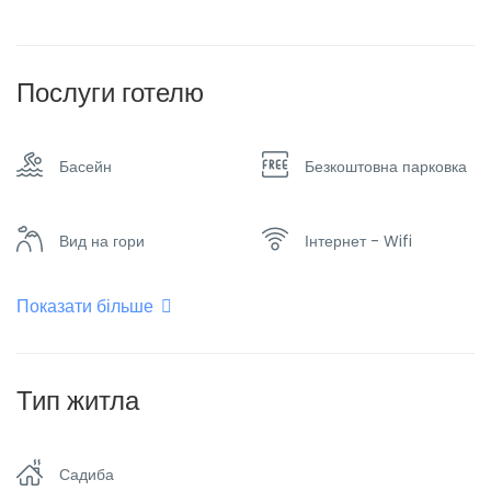
Послуги готелю
Басейн
Безкоштовна парковка
Вид на гори
Інтернет - Wifi
Показати більше
Кімната для куріння
Кондиціонер
Обігрівач
Паркінг
Тип житла
Пральна машина та
Плоский телевізор
Садиба
сушарка