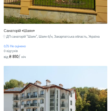
Санаторій «Шаян»
ДП санаторій "Шаян", Шаян б/н, Закарпатська область, Україна
0/5 Не оцінено
0 відгуків
₴ 810
від
/ ніч