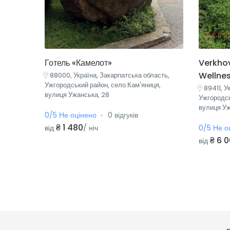
Готель «Камелот»
Verkho
Wellne
88000, Україна, Закарпатська область,
Ужгородський район, село Кам'яниця,
89411, У
вулиця Ужанська, 28
Ужгородсь
вулиця Уж
0/5 Не оцінено
0 відгуків
₴ 1 480
від
/ ніч
0/5 Не о
₴ 6 
від