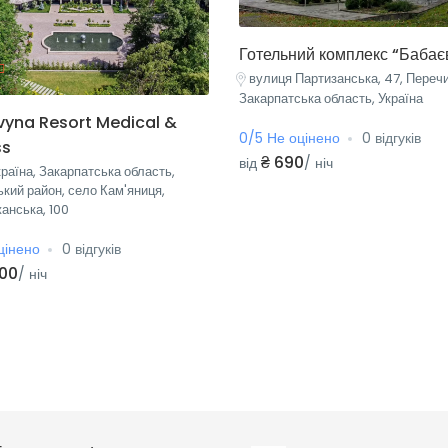
Готельний комплекс “Бабає
вулиця Партизанська, 47, Перечи
Закарпатська область, Україна
vyna Resort Medical &
0/5 Не оцінено
0 відгуків
ss
₴ 690
від
/ ніч
країна, Закарпатська область,
кий район, село Кам'яниця,
анська, 100
цінено
0 відгуків
000
/ ніч