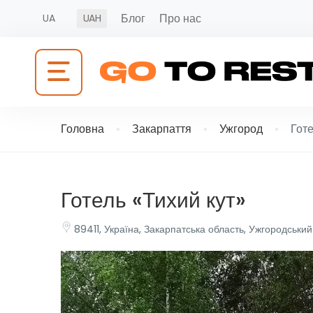
Блог
Про нас
UA
UAH
Головна
Закарпаття
Ужгород
Готе
Готель «Тихий кут»
89411, Україна, Закарпатська область, Ужгородськи