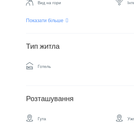
Вид на гори
Інт
Показати більше
Кондиціонер
Обі
Плоский телевізор
Пр
Тип житла
Спа & сауна
У л
Готель
Розташування
Гута
Уж