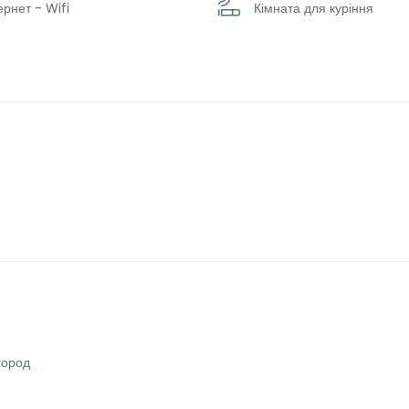
ернет - Wifi
Кімната для куріння
грівач
Паркінг
альна машина та сушарка
Сімейні номери
ісі
Чан
город