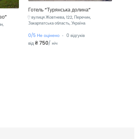
Готель “Турянська долина”
во”
вулиця Жовтнева, 122, Перечин,
Закарпатська область, Україна
н,
0/5 Не оцінено
0 відгуків
₴ 750
від
/ ніч