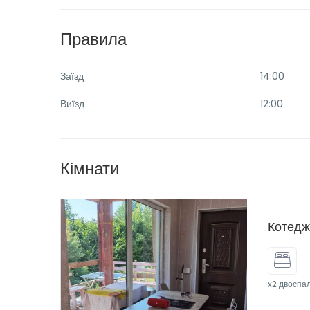
Правила
Заїзд
14:00
Виїзд
12:00
Кімнати
Котед
x2 двоспал