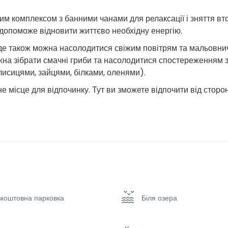
им комплексом з банними чанами для релаксації і зняття вт
допоможе відновити життєво необхідну енергію.
 де також можна насолодитися свіжим повітрям та мальовн
ожна зібрати смачні гриби та насолодитися спостереженням 
сицями, зайцями, білками, оленями).​​
е місце для відпочинку. Тут ви зможете відпочити від сторо
зкоштовна парковка
Біля озера