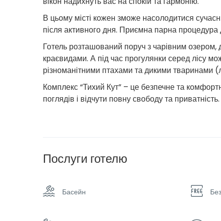
вікон надихнуть вас на спокій та гармонію.
В цьому місті кожен зможе насолодитися сучасн
після активного дня. Приємна парна процедура 
Готель розташований поруч з чарівним озером,
краєвидами. А під час прогулянки серед лісу м
різноманітними птахами та дикими тваринами (ли
Комплекс “Тихий Кут” – це безпечне та комфортн
поглядів і відчути повну свободу та приватність.
Послуги готелю
Басейн
Бе