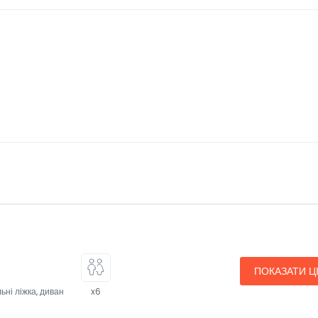
ж
ПОКАЗАТИ Ц
ьні ліжка, диван
x6