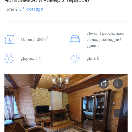
Чотиримісний номер з терасою
Готель:
Elf-cottage
Ліжка: 1 двоспальне
2
Площа: 38m
ліжко, розкладний
диван
Дорослі: 4
Діти: 0