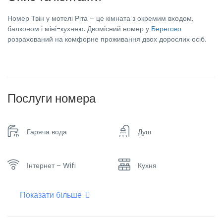
Номер Твін у мотелі Ріта – це кімната з окремим входом,
балконом і міні-кухнею. Двомісний номер у
Берегово
розрахований на комфорне проживання двох дорослих осіб.
Послуги номера
Гаряча вода
Душ
Інтернет – Wifi
Кухня
Показати більше
Опалення
Плоский телевізор