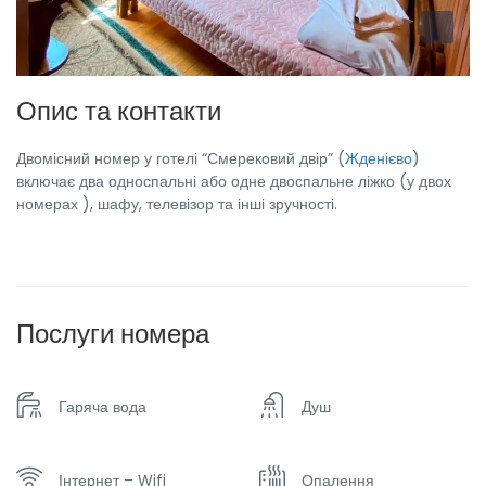
Опис та контакти
Двомісний номер у готелі “Смерековий двір” (
Жденієво
)
включає два односпальні або одне двоспальне ліжко (у двох
номерах ), шафу, телевізор та інші зручності.
Послуги номера
Гаряча вода
Душ
Інтернет – Wifi
Опалення