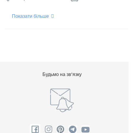
Показати більше
Плоский телевізор
Фен для волосся
Холодильник
Чайник
Будьмо на зв’язку