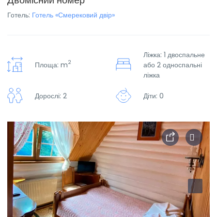
Двомісний номер
Готель:
Готель «Смерековий двір»
Ліжка: 1 двоспальне
2
Площа: m
або 2 односпальні
ліжка
Дорослі: 2
Діти: 0