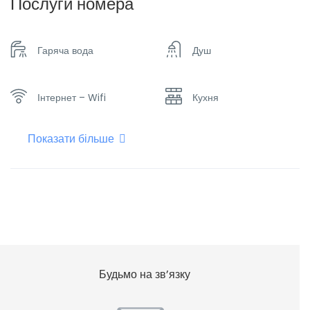
Послуги номера
Гаряча вода
Душ
Інтернет – Wifi
Кухня
Показати більше
Мікрохвильова піч
Набір посуду
Опалення
Плоский телевізор
Холодильник
Чайник
Будьмо на зв’язку