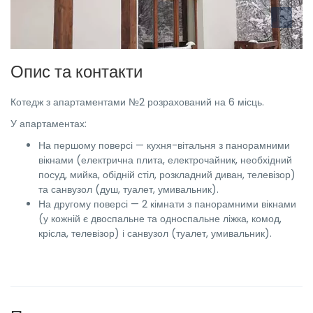
Опис та контакти
Котедж з апартаментами №2 розрахований на 6 місць.
У апартаментах:
На першому поверсі — кухня-вітальня з панорамними
вікнами (електрична плита, електрочайник, необхідний
посуд, мийка, обідній стіл, розкладний диван, телевізор)
та санвузол (душ, туалет, умивальник).
На другому поверсі — 2 кімнати з панорамними вікнами
(у кожній є двоспальне та односпальне ліжка, комод,
крісла, телевізор) і санвузол (туалет, умивальник).