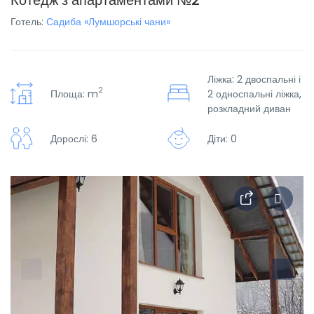
Котедж з апартаментами №2
Готель:
Садиба «Лумшорські чани»
Ліжка: 2 двоспальні і
2
Площа: m
2 односпальні ліжка,
розкладний диван
Дорослі: 6
Діти: 0