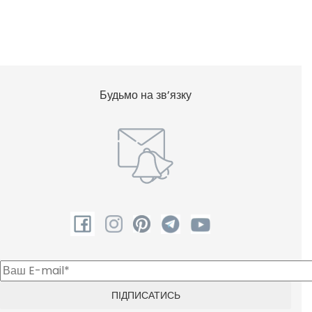
Набір посуду
Опалення
Плоский телевізор
Фен для волосся
Будьмо на зв’язку
Холодильник
Чайник