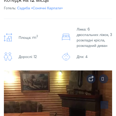
Котедж на 12 місць
Готель:
Садиба «Сонячні Карпати»
Ліжка: 6
двоспальних ліжок, 3
2
Площа: m
розкладні крісла,
розкладний диван
Дорослі: 12
Діти: 4