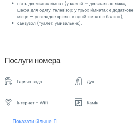
п’ять двомісних кімнат (у кожній — двоспальне ліжко,
шафа для одягу, телевізор; у трьох кімнатах є додаткове
місце — розкладне крісло; в одній кімнаті є балкон);
санвузол (туалет, умивальник).
Послуги номера
Гаряча вода
Душ
Інтернет – Wifi
Камін
Показати більше
Кухня
Мікрохвильова піч