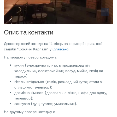
Опис та контакти
Двоповерховий котедж на 12 місць на території приватної
садиби “Сонячні Карпати” у
Славсько
.
На першому поверсі котеджу є:
кухня (електрична плита, мікрохвильова піч,
холодильник, електрочайник, посуд, мийка, вихід на
терасу);
вітальня-їдальня (камін, розкладний куток, столи зі
стільцями, телевізор);
двомісна кімната (двоспальне ліжко, шафа для одягу,
телевізор);
санвузол (душ, туалет, умивальник).
На другому поверсі котеджу є: