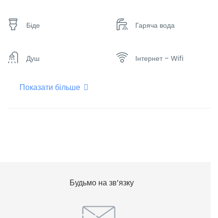
Біде
Гаряча вода
Душ
Інтернет – Wifi
Показати більше
Кухня
Мікрохвильова піч
Набір посуду
Опалення
Плоский телевізор
Фен для волосся
Будьмо на зв’язку
Холодильник
Чайник