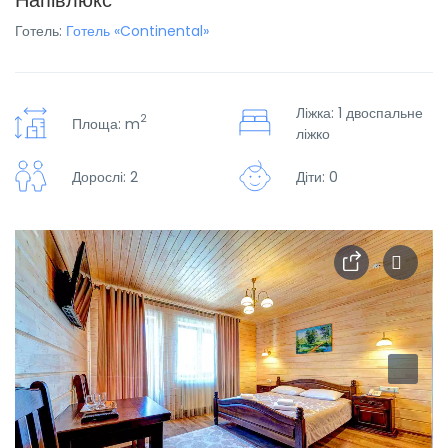
Напівлюкс
Готель:
Готель «Continental»
Ліжка: 1 двоспальне
2
Площа: m
ліжко
Дорослі: 2
Діти: 0