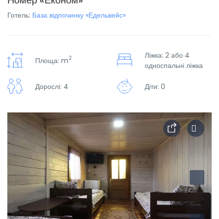
Номер «Економ»
Готель:
База відпочинку «Едельвейс»
Ліжка: 2 або 4
2
Площа: m
односпальні ліжка
Дорослі: 4
Діти: 0