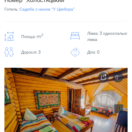
Номер “Холостяцький”
Готель:
Садиба з чаном “У Цімбора”
Ліжка: 3 односпальні
2
Площа: m
ліжка
Дорослі: 3
Діти: 0