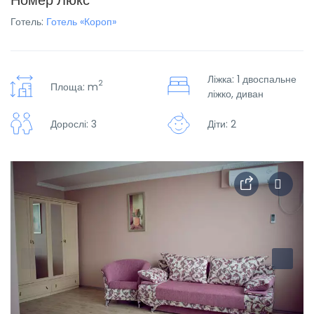
Номер Люкс
Готель:
Готель «Короп»
Ліжка: 1 двоспальне
2
Площа: m
ліжко, диван
Дорослі: 3
Діти: 2