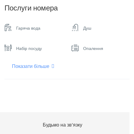
Послуги номера
Гаряча вода
Душ
Набір посуду
Опалення
Показати більше
Плоский телевізор
Фен для волосся
Холодильник
Шампунь
Будьмо на зв’язку