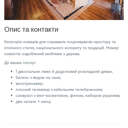
Опис та контакти
Категорія номерів для справжніх поціновувачів простору та
етнічного стилю, національного колориту та традицій. Номер
повністю оздоблений меблями з дерева.
До ваших послуг:
1 двоспальне ліжко й додатковий розкладний диван;
балкон з видом на чани;
велотренажер;
плоский телевізор з кабельним телебаченням;
санвузол з міні-косметикою, феном, набором рушників;
два халати + капці.