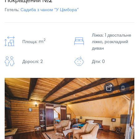
Покращений №2
Готель:
Садиба з чаном “У Цімбора”
Ліжка: 1 двоспальне
2
Площа: m
ліжко, розкладний
диван
Дорослі: 2
Діти: 0