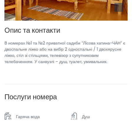
Опис та контакти
В номерах №1 та №2 приватної садиби “Лісова хатина-ЧАН” є
двоспальне ліжко або на вибір 2 односпальні / 1 двохярусне
ліжко, стіл зі стільцями, телевізор з супутниковим
телебаченням. У санвузлі – душ, туалет, умивальник.
Послуги номера
Гаряча вода
Душ