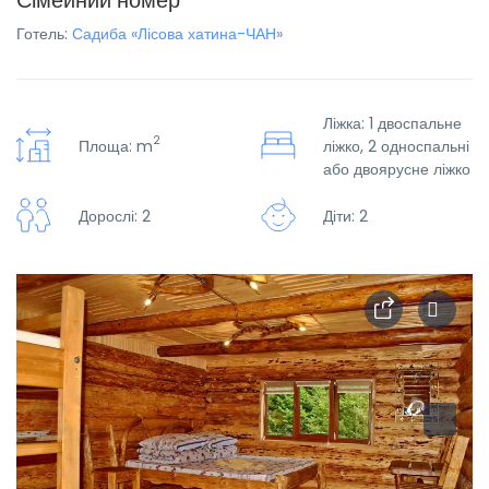
Сімейний номер
Готель:
Садиба «Лісова хатина-ЧАН»
Ліжка: 1 двоспальне
2
Площа: m
ліжко, 2 односпальні
або двоярусне ліжко
Дорослі: 2
Діти: 2