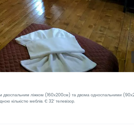
им двоспальним ліжком (160х200см) та двома односпальними (90х
ою кількістю меблів. Є 32′ телевізор.