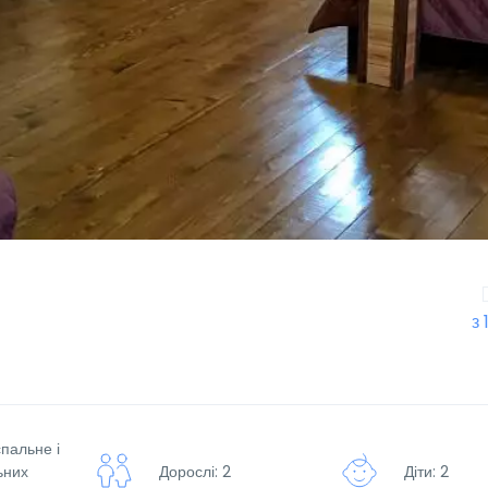
з 
спальне і
ьних
Дорослі: 2
Діти: 2