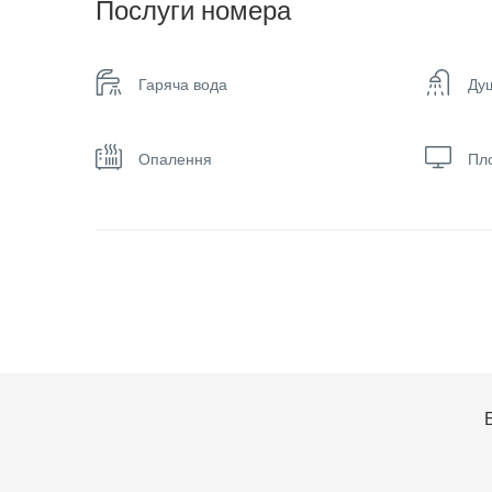
Послуги номера
Гаряча вода
Ду
Опалення
Пло