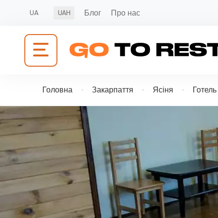
Блог
Про нас
UA
UAH
Головна
Закарпаття
Ясіня
Готель