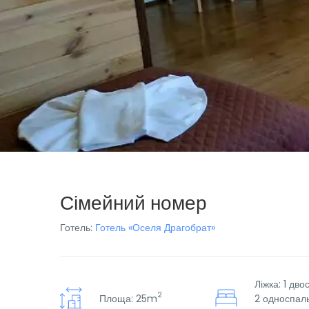
Сімейний номер
Готель:
Готель «Оселя Драгобрат»
Ліжка: 1 дво
2
Площа: 25m
2 односпал