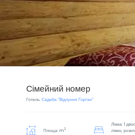
Сімейний номер
Готель:
Садиба “Відлуння Ґорґан”
Ліжка: 1 дв
2
Площа: m
ліжко, розк