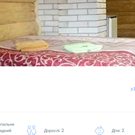
з 
оспальне
ладний
Дорослі: 2
Діти: 2