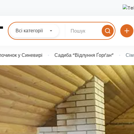
Всі категорії
починок у Синевирі
Садиба “Відлуння Ґорґан”
Сім