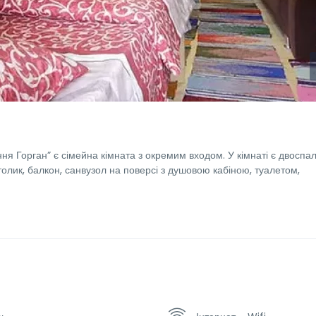
ня Горган” є сімейна кімната з окремим входом. У кімнаті є двоспа
толик, балкон, санвузол на поверсі з душовою кабіною, туалетом,