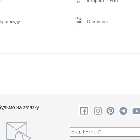
ш
Інтернет – Wifi
ір посуду
Опалення
лодильник
Чайник
Будьмо на зв’язку