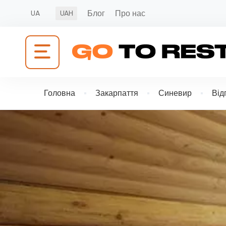
Блог
Про нас
UA
UAH
Головна
Закарпаття
Синевир
Від