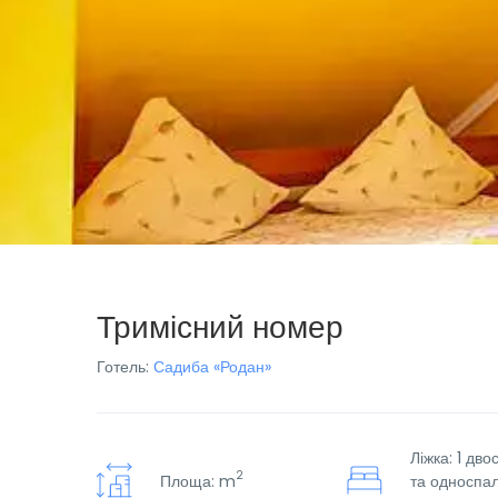
Тримісний номер
Готель:
Садиба «Родан»
Ліжка: 1 дв
2
Площа: m
та односпа