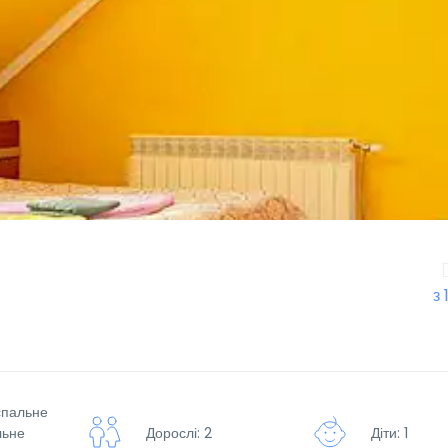
з 
оспальне
льне
Дорослі: 2
Діти: 1