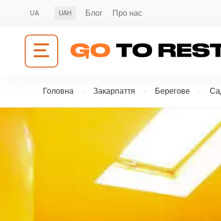
Блог
Про нас
UA
UAH
Головна
Закарпаття
Берегове
Са