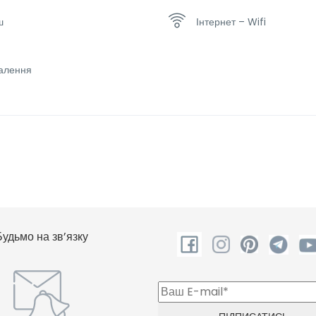
ш
Інтернет – Wifi
алення
Будьмо на зв’язку