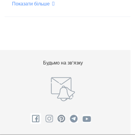
Показати більше
Плоский телевізор
Фен для волосся
Холодильник
Шампунь
Будьмо на зв’язку