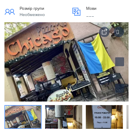
Розмір групи
Мови
Необмежено
___