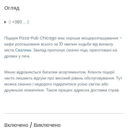
Огляд
+380 …
Піцерія Pizza-Pub Chicago має хороше місцерозташування –
кафе розташоване всього за 10 хвилин ходьби від вокзалу
міста
Свалява
. Заклад пропонує смачні піци, приготовані на
дровах у печі.
Меню відрізняється багатим асортиментом. Клієнти піцерії
часто лишають відгуки про високий рівень обслуговування. Тут
можна смачно і недорого підкріпитися усією сім’єю або
дружньою комапнією. Також працює адресна доставка страв.
Включено / Виключено