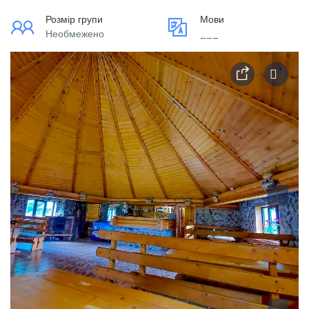
Розмір групи
Мови
Необмежено
___