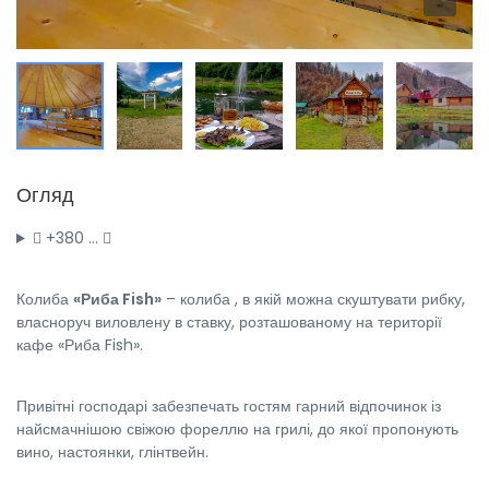
Огляд
+380 …
Колиба
«Риба Fish»
– колиба , в якій можна скуштувати рибку,
власноруч виловлену в ставку, розташованому на території
кафе «Риба Fish».
Привітні господарі забезпечать гостям гарний відпочинок із
найсмачнішою свіжою фореллю на грилі, до якої пропонують
вино, настоянки, глінтвейн.