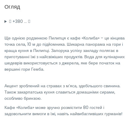
Огляд
+380 …
Ще однією родзинкою Пилипця є кафе «Колиба» – це кінцева
точка села, 10 м до підйомника. Шикарна панорама на гори і
краща кухня в Пилипці. Запорука успіху закладу полягає в
приготуванні їжі з найсвіжіших продуктів. Вода для кулінарних
шедеврів використовується з джерела, яке бере початок на
вершині гори Гемба.
Акцент зроблений на стравах з м’яса, здебільшого свинина.
Також закарпатська кухня славиться домашніми сирами,
особливо бринзою.
Кафе «Колиба» може зручно розмістити 80 гостей і
задовольнити вимоги в їжі, навіть найвибагливіших гурманів!