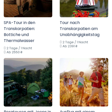
SPA-Tour in den
Tour nach
Transkarpatien:
Transkarpatien am
Bottiche und
Unabhängigkeitstag
Thermalwasser
2 Tage / 1 Nacht
Ab 2391 ₴
2 Tage / 1 Nacht
Ab 2550 ₴
Bergtouren mit Jeeps in
Ausflug mit einem