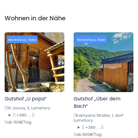
Wohnen in der Nähe
Herrenhaus
,
Hotel
Herrenhaus
,
Hotel
Gutshof „U popa“
Gutshof „Über dem
Bach“
St. Lisova, 3, Lumshory
+380 ....
Kamyana Straße, 1, dorf
Lumshory
ab 100₴/Tag
+380 ....
ab 800₴/Tag