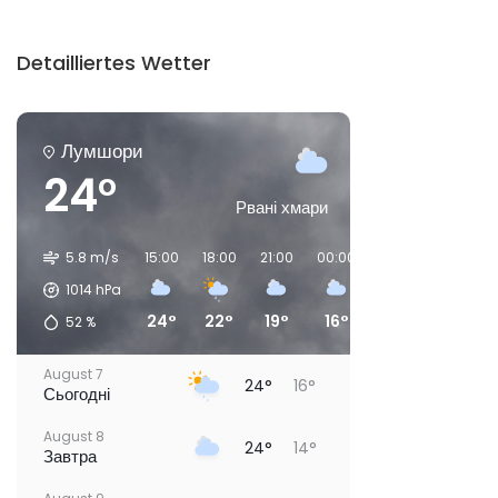
Detailliertes Wetter
Лумшори
24°
Рвані хмари
5.8 m/s
15:00
18:00
21:00
00:00
03:00
06:00
1014
hPa
24°
22°
19°
16°
15°
14°
52
%
August 7
24°
16°
Сьогодні
August 8
24°
14°
Завтра