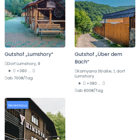
Gutshof „Lumshory“
Gutshof „Über dem
Bach“
Dorf Lumshory, 8
+380 ....
Kamyana Straße, 1, dorf
Lumshory
ab 700₴/Tag
+380 ....
ab 800₴/Tag
Herrenhaus