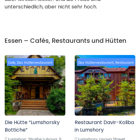
unterschiedlich, aber nicht sehr hoch.
Essen – Cafés, Restaurants und Hütten
Cafe
,
Das Hüttenrestaurant
Das Hüttenrestaurant
,
Restaurant
Die Hütte “Lumshorsky
Restaurant Davir-Koliba
Bottiche”
in Lumshory
Lumshori, Straße Luhova, 5,
Lumshory, Lisova Street,