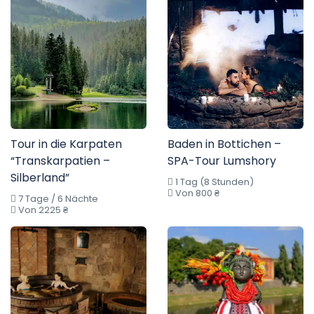
Tour in die Karpaten
Baden in Bottichen –
“Transkarpatien –
SPA-Tour Lumshory
Silberland”
1 Tag (8 Stunden)
Von 800 ₴
7 Tage / 6 Nächte
Von 2225 ₴