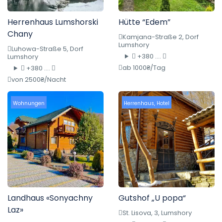
Herrenhaus Lumshorski
Hütte “Edem”
Chany
Kamjana-Straße 2, Dorf
Lumshory
Luhowa-Straße 5, Dorf
+380 ....
Lumshory
ab 1000₴/Tag
+380 ....
von 2500₴/Nacht
Wohnungen
Herrenhaus
,
Hotel
Landhaus «Sonyachny
Gutshof „U popa“
Laz»
St. Lisova, 3, Lumshory