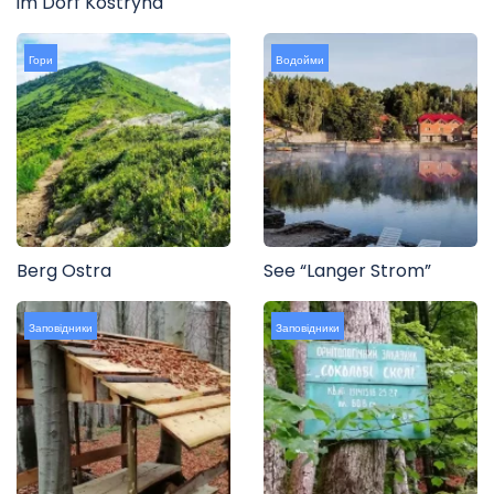
im Dorf Kostryna
Гори
Водойми
Berg Ostra
See “Langer Strom”
Заповідники
Заповідники