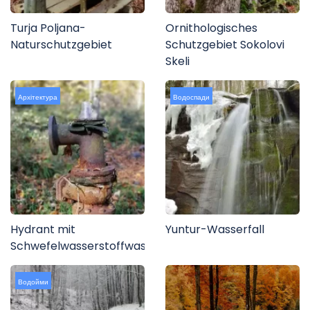
Turja Poljana-
Ornithologisches
Naturschutzgebiet
Schutzgebiet Sokolovi
Skeli
Архітектура
Водоспади
Hydrant mit
Yuntur-Wasserfall
Schwefelwasserstoffwasser
Водойми