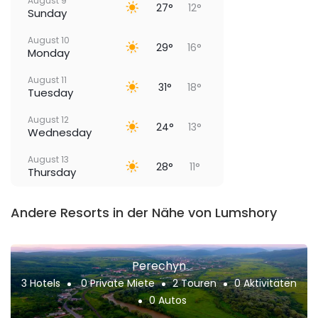
August 9
27°
12°
Sunday
August 10
29°
16°
Monday
August 11
31°
18°
Tuesday
August 12
24°
13°
Wednesday
August 13
28°
11°
Thursday
Andere Resorts in der Nähe von Lumshory
Perechyn
3 Hotels
0 Private Miete
2 Touren
0 Aktivitäten
0 Autos