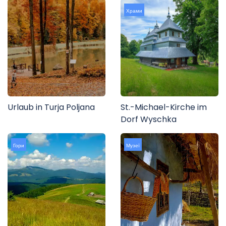
Храми
Urlaub in Turja Poljana
St.-Michael-Kirche im
Dorf Wyschka
Гори
Музеї