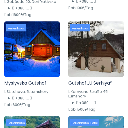
+380 ....
Gebäude 90, Dorf Yakivske
ab 100₴/Tag
+380 ....
ab 1800₴/Tag
Herrenhaus
Herrenhaus
Myslyvska Gutshof
Gutshof „U Serhiya“
St. Luhova, 5, Lumshory
Kamyana Straße 45,
Lumshory
+380 ....
+380 ....
ab 600₴/Tag
ab 1500₴/Tag
Herrenhaus
Herrenhaus
,
Hotel