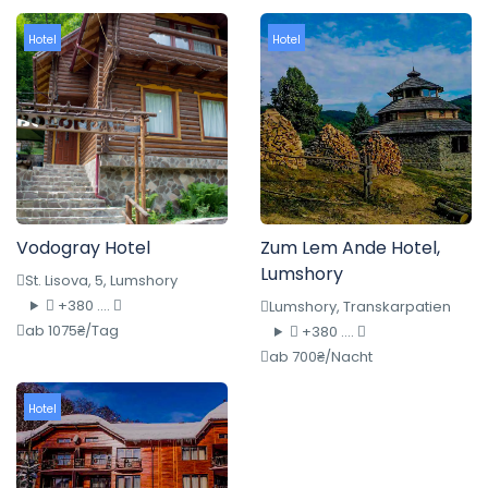
Hotel
Hotel
Vodogray Hotel
Zum Lem Ande Hotel,
Lumshory
St. Lisova, 5, Lumshory
+380 ....
Lumshory, Transkarpatien
ab 1075₴/Tag
+380 ....
ab 700₴/Nacht
Hotel