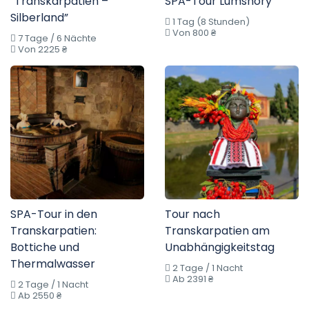
“Transkarpatien –
SPA-Tour Lumshory
Silberland”
1 Tag (8 Stunden)
Von 800 ₴
7 Tage / 6 Nächte
Von 2225 ₴
SPA-Tour in den
Tour nach
Transkarpatien:
Transkarpatien am
Bottiche und
Unabhängigkeitstag
Thermalwasser
2 Tage / 1 Nacht
Ab 2391 ₴
2 Tage / 1 Nacht
Ab 2550 ₴