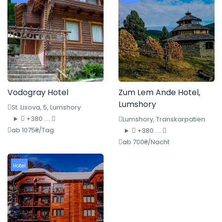
Vodogray Hotel
Zum Lem Ande Hotel,
Lumshory
St. Lisova, 5, Lumshory
+380 ....
Lumshory, Transkarpatien
ab 1075₴/Tag
+380 ....
ab 700₴/Nacht
Hotel