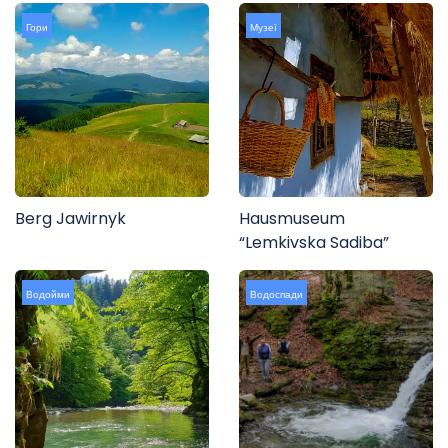
Гори
Музеї
Berg Jawirnyk
Hausmuseum
“Lemkivska Sadiba”
Водойми
Водоспади