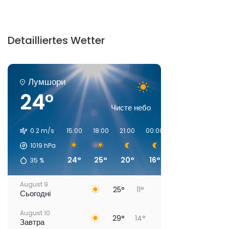
Detailliertes Wetter
Лумшори
24°
Чисте небо
0.2 m/s
15:00
18:00
21:00
00:00
03:00
06:00
1019
hPa
24°
25°
20°
16°
15°
14°
35
%
August 9
25°
11°
Сьогодні
August 10
29°
14°
Завтра