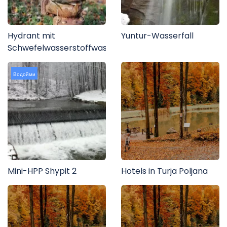
Hydrant mit
Yuntur-Wasserfall
Schwefelwasserstoffwasser
Водойми
Mini-HPP Shypit 2
Hotels in Turja Poljana