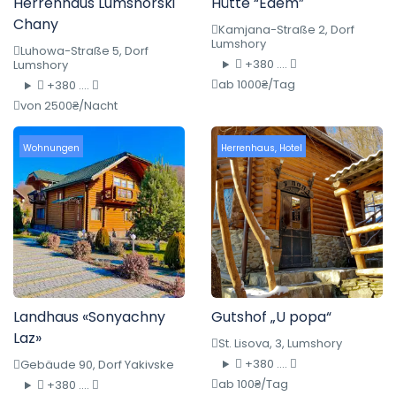
Herrenhaus Lumshorski
Hütte “Edem”
Chany
Kamjana-Straße 2, Dorf
Lumshory
Luhowa-Straße 5, Dorf
+380 ....
Lumshory
ab 1000₴/Tag
+380 ....
von 2500₴/Nacht
Wohnungen
Herrenhaus
,
Hotel
Landhaus «Sonyachny
Gutshof „U popa“
Laz»
St. Lisova, 3, Lumshory
+380 ....
Gebäude 90, Dorf Yakivske
ab 100₴/Tag
+380 ....