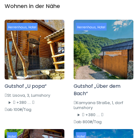
Wohnen in der Nähe
Herrenhaus
,
Hotel
Herrenhaus
,
Hotel
Gutshof „U popa“
Gutshof „Über dem
Bach“
St. Lisova, 3, Lumshory
+380 ....
Kamyana Straße, 1, dorf
Lumshory
ab 100₴/Tag
+380 ....
ab 800₴/Tag
Hotel
Hotel