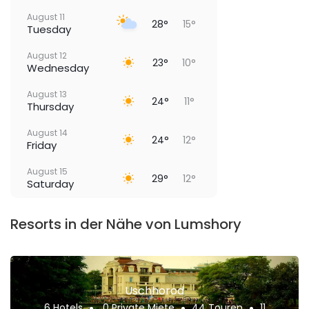
August 11
28°
15°
Tuesday
August 12
23°
10°
Wednesday
August 13
24°
11°
Thursday
August 14
24°
12°
Friday
August 15
29°
12°
Saturday
Resorts in der Nähe von Lumshory
Uschhorod
6 Hotels
0 Private Miete
44 Touren
11