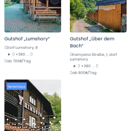
Gutshof „Lumshory“
Gutshof „Über dem
Bach“
Dorf Lumshory, 8
+380 ....
Kamyana Straße, 1, dorf
Lumshory
ab 700₴/Tag
+380 ....
ab 800₴/Tag
Herrenhaus