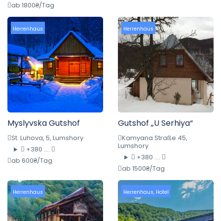
ab 1800₴/Tag
Herrenhaus
Herrenhaus
Myslyvska Gutshof
Gutshof „U Serhiya“
St. Luhova, 5, Lumshory
Kamyana Straße 45,
Lumshory
+380 ....
+380 ....
ab 600₴/Tag
ab 1500₴/Tag
Herrenhaus
Herrenhaus
,
Hotel