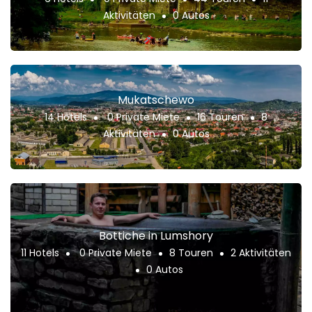
Aktivitäten
0 Autos
Mukatschewo
14 Hotels
0 Private Miete
16 Touren
8
Aktivitäten
0 Autos
Bottiche in Lumshory
11 Hotels
0 Private Miete
8 Touren
2 Aktivitäten
0 Autos