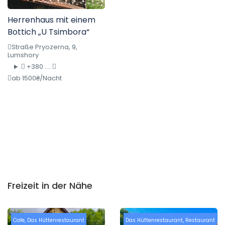
Herrenhaus mit einem
Bottich „U Tsimbora“
Straße Pryozerna, 9,
Lumshory
+380 ....
ab 1500₴/Nacht
Freizeit in der Nähe
Cafe
,
Das Hüttenrestaurant
Das Hüttenrestaurant
,
Restaurant