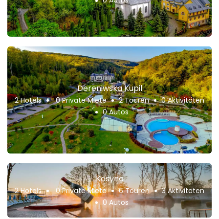
Dereniwska Kupil
2 Hotels
0 Private Miete
2 Touren
0 Aktivitäten
0 Autos
Kosyno
2 Hotels
0 Private Miete
6 Touren
3 Aktivitäten
0 Autos