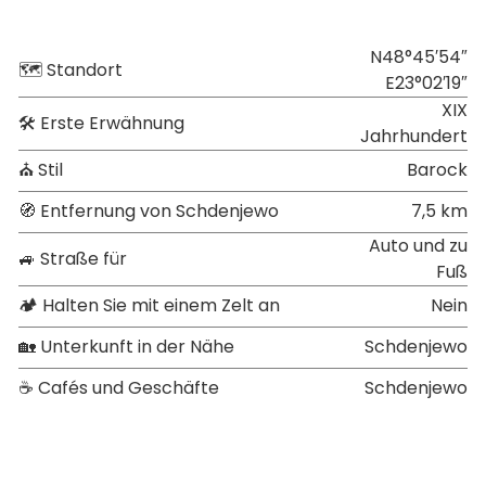
N48°45′54″
🗺 Standort
E23°02′19″
XIX
🛠 Erste Erwähnung
Jahrhundert
⛪ Stil
Barock
🧭 Entfernung von Schdenjewo
7,5 km
Auto und zu
🚙 Straße für
Fuß
🏕 Halten Sie mit einem Zelt an
Nein
🏡 Unterkunft in der Nähe
Schdenjewo
☕ Cafés und Geschäfte
Schdenjewo