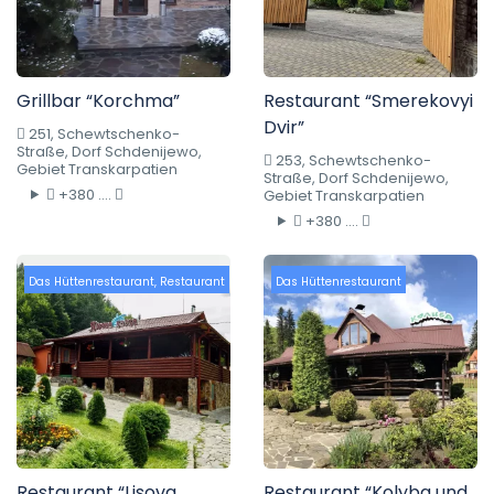
Grillbar “Korchma”
Restaurant “Smerekovyi
Dvir”
251, Schewtschenko-
Straße, Dorf Schdenijewo,
253, Schewtschenko-
Gebiet Transkarpatien
Straße, Dorf Schdenijewo,
+380 ....
Gebiet Transkarpatien
+380 ....
Das Hüttenrestaurant
,
Restaurant
Das Hüttenrestaurant
Restaurant “Lisova
Restaurant “Kolyba und