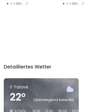
+380 ....
+380 ....
Detailliertes Wetter
Yalove
22°
Überwiegend bewölkt
6.1 m/s
18:00
21:00
00:00
03:00
06:00
09:00