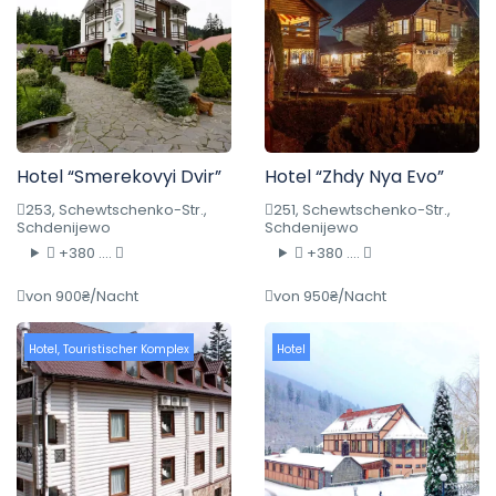
Hotel “Smerekovyi Dvir”
Hotel “Zhdy Nya Evo”
253, Schewtschenko-Str.,
251, Schewtschenko-Str.,
Schdenijewo
Schdenijewo
+380 ....
+380 ....
von 900₴/Nacht
von 950₴/Nacht
Hotel
,
Touristischer Komplex
Hotel