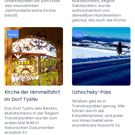
Unterkarpaten bis zum Ende
Mukatschewo, Region
des neunzehnten
Sakarpatien, wurde
Jahrhunderts keine Kirche
wahrscheinlich von
besaß.
denselben Handwerkern
gebaut, die auch die Kirche
Храми
Гори
Kirche der Himmelfahrt
Uzhochsky-Pass
im Dorf Tyshiv
Straßen gibt es in
Transkarpatien genug. Alle
Das Dorf Tyshiv des Bezirks
führen durch die
Mukatschewo in der Region
Karpatenpässe, und jeder
Transkarpatien wurde zum
von ihnen bietet eine
ersten Mal 1648 in
wunderbare Aussicht. Es
historischen Dokumenten
erwähnt. Es