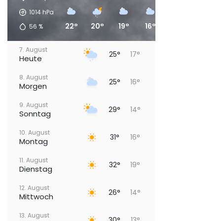
1014
hPa
22°
20°
19°
16°
17°
18°
56
%
7. August
25°
17°
Heute
8. August
25°
16°
Morgen
9. August
29°
14°
Sonntag
10. August
31°
16°
Montag
11. August
32°
19°
Dienstag
12. August
26°
14°
Mittwoch
13. August
30°
13°