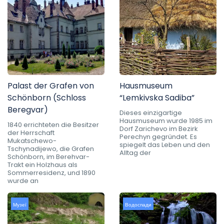
Palast der Grafen von
Hausmuseum
Schönborn (Schloss
“Lemkivska Sadiba”
Beregvar)
Dieses einzigartige
Hausmuseum wurde 1985 im
1840 errichteten die Besitzer
Dorf Zarichevo im Bezirk
der Herrschaft
Perechyn gegründet. Es
Mukatschewo-
spiegelt das Leben und den
Tschynadijewo, die Grafen
Alltag der
Schönborn, im Berehvar-
Trakt ein Holzhaus als
Sommerresidenz, und 1890
wurde an
Музеї
Водоспади