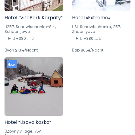
Hotel “VitaPark Karpaty”
Hotel «Extreme»
257, Schewtschenko-Str.,
St. Schewtschenko, 257,
Schdenijewo
Zhdeniyevo
+380 ....
+380 ....
von 2131₴/Nacht
ab 805₴/Nacht
Hotel
Hotel “Lisova kazka”
Zbyny village, 75A