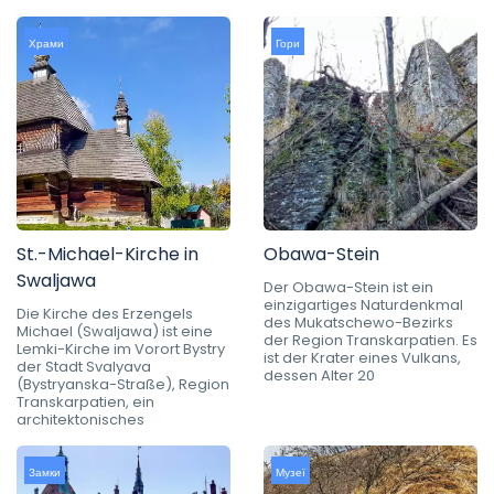
Храми
Гори
St.-Michael-Kirche in
Obawa-Stein
Swaljawa
Der Obawa-Stein ist ein
einzigartiges Naturdenkmal
Die Kirche des Erzengels
des Mukatschewo-Bezirks
Michael (Swaljawa) ist eine
der Region Transkarpatien. Es
Lemki-Kirche im Vorort Bystry
ist der Krater eines Vulkans,
der Stadt Svalyava
dessen Alter 20
(Bystryanska-Straße), Region
Transkarpatien, ein
architektonisches
Замки
Музеї