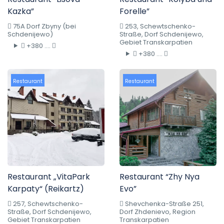
Kazka”
Forelle”
75A Dorf Zbyny (bei
253, Schewtschenko-
Schdenijewo)
Straße, Dorf Schdenijewo,
Gebiet Transkarpatien
+380 ....
+380 ....
Restaurant
Restaurant
Restaurant „VitaPark
Restaurant “Zhy Nya
Karpaty“ (Reikartz)
Evo”
257, Schewtschenko-
Shevchenka-Straße 251,
Straße, Dorf Schdenijewo,
Dorf Zhdenievo, Region
Gebiet Transkarpatien
Transkarpatien