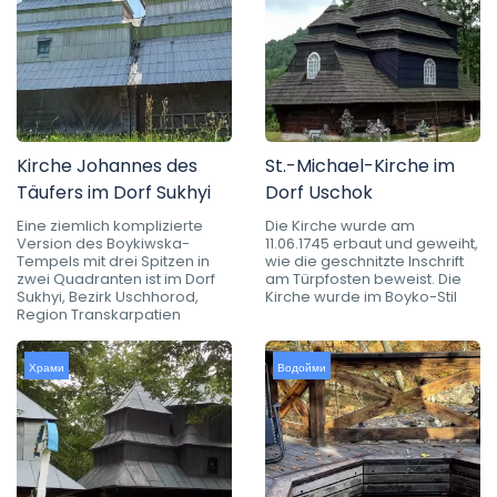
Kirche Johannes des
St.-Michael-Kirche im
Täufers im Dorf Sukhyi
Dorf Uschok
Eine ziemlich komplizierte
Die Kirche wurde am
Version des Boykiwska-
11.06.1745 erbaut und geweiht,
Tempels mit drei Spitzen in
wie die geschnitzte Inschrift
zwei Quadranten ist im Dorf
am Türpfosten beweist. Die
Sukhyi, Bezirk Uschhorod,
Kirche wurde im Boyko-Stil
Region Transkarpatien
Храми
Водойми